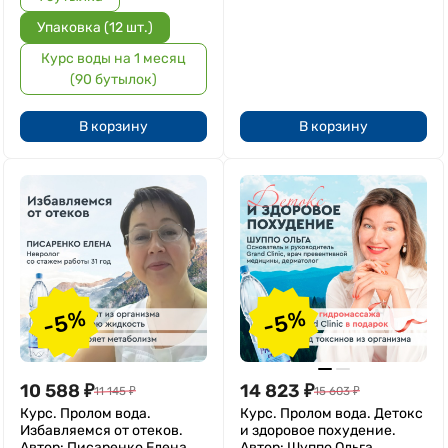
Упаковка (12 шт.)
Курс воды на 1 месяц
(90 бутылок)
В корзину
В корзину
-5%
-5%
10 588
₽
14 823
₽
11 145
₽
15 603
₽
Курс. Пролом вода.
Курс. Пролом вода. Детокс
Избавляемся от отеков.
и здоровое похудение.
Автор: Писаренко Елена
Автор: Шуппо Ольга