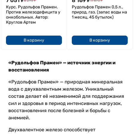
7 051
₽
8 169
₽
8 295
₽
11 670
₽
Курс. Рудольфов Прамен.
Рудольфов Прамен 0,5 л.,
Против железодефицита у
природ. газ. (запас воды на
онкобольных. Автор:
1 месяц, 45 бутылок)
Круглов Артем
В корзину
В корзину
«Рудольфов Прамен» — источник энергии и
восстановления
«Рудольфов Прамен» — природная минеральная
вода с двухвалентным железом. Уникальный
состав делает её незаменимой для поддержания
сил и здоровья в период интенсивных нагрузок,
восстановления после болезней и борьбы с
анемией.
Двухвалентное железо способствует