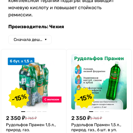
комплексной терапии подагры: вода выводит
мочевую кислоту и повышает стойкость
ремиссии.
Производитель: Чехия
Сначала дешевые
-15%
-15%
2 350
₽
2 350
₽
2 765
₽
2 765
₽
Рудольфов Прамен 1,5 л.,
Рудольфов Прамен 1,5 л.,
природ. газ.
природ. газ., 6 шт. в уп.