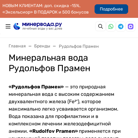
НОВЫМ КЛИЕНТАМ: доп. скидка -15%,
Подробнее
«Эксельсиор» В ПОДАРОК и 500 бонусов
Главная
Бренды
Рудольфов Прамен
Минеральная вода
Рудольфов Прамен
«Рудольфов Прамен»
— это природная
минеральная вода с высоким содержанием
двухвалентного железа (Fe²⁺), которое
максимально легко усваивается организмом.
Вода показана для профилактики и в
комплексном лечении железодефицитной
анемии.
«Rudolfov Pramen»
применяется при