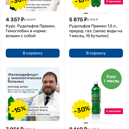
4 357
₽
5 875
₽
6 224
₽
6 912
₽
Курс. Рудольфов Прамен.
Рудольфов Прамен 1,5 л.,
Гемоглобин в норме:
природ. газ. (запас воды на
возьми с собой
1 месяц, 15 бутылок)
В корзину
В корзину
-30%
-15%