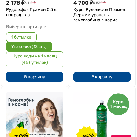
2 178
₽
4 700
₽
3 112
₽
5 530
₽
Рудольфов Прамен 0,5 л.,
Курс. Рудольфов Прамен.
природ. газ.
Держим уровень
гемоглобина в норме
Выберите артикул:
1 бутылка
Упаковка (12 шт.)
Курс воды на 1 месяц
(45 бутылок)
В корзину
В корзину
-30%
-15%