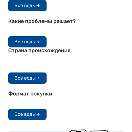
Женщинам
Мужчинам
Детям
Беременным
Все воды
Какие проблемы решает?
Для ЖКТ
Почечные
Для кожи, волос и ногтей
Все воды
Страна происхождения
Из Чехии
Из Сербии
Из России
из Италии
Все воды
Формат покупки
Лечебные курсы
Курсы на месяц
Аксессуары
Все воды