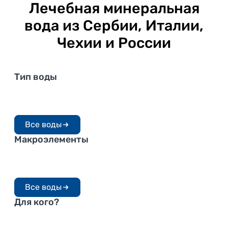
Лечебная минеральная
вода из Сербии, Италии,
Чехии и России
Тип воды
Лечебные
Лечебно-
столовые
Высокая
Столовые
минерализация
Средняя
Все воды
минерализация
Низкая минерализация
Макроэлементы
С магнием
Щелочные
С железом
С йодом
С кремнием
С кальцием
Все воды
Для кого?