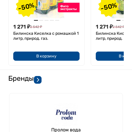
-50%
-50%
1 271
₽
1 271
₽
2 542
₽
2 542
₽
Билинска Киселка с ромашкой 1
Билинска Киселка
литр, природ. газ.
литр, природ. газ.
В корзину
В кор
Бренды
Пролом вода