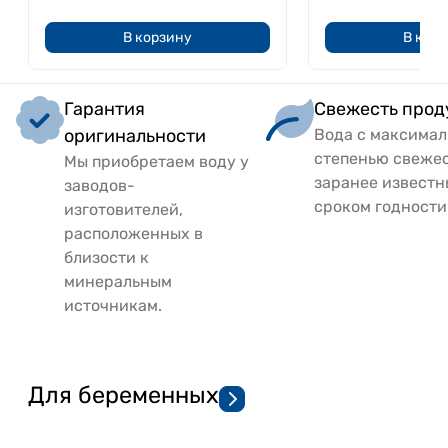
В корзину
В кор
Гарантия
Свежесть прод
оригинальности
Вода с максима
степенью свежес
Мы приобретаем воду у
заранее извест
заводов-
сроком годности
изготовителей,
расположенных в
близости к
минеральным
источникам.
Для беременных