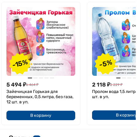
-15%
-5%
5 494
₽
2 118
₽
6 464
₽
2 229
₽
Зайечицкая Горькая для
Пролом вода 1,5 литра,
беременных, 0,5 литра, без газа,
шт. в уп.
12 шт. в уп.
В корзину
В корзину