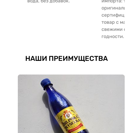
вода, без добавок.
импорта: тол
оригинальны
сертифицир
товар с макс
свежими сро
годности.
НАШИ ПРЕИМУЩЕСТВА