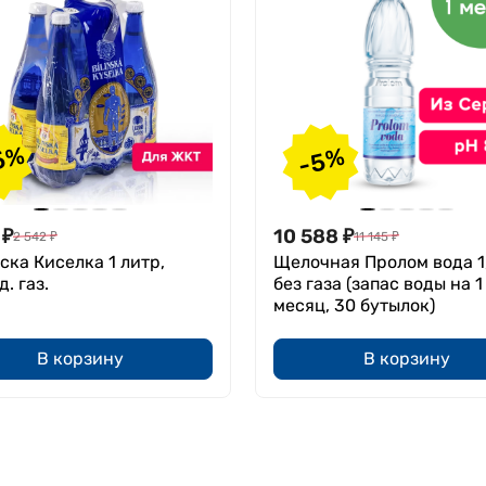
5%
-5%
₽
10 588
₽
2 542
₽
11 145
₽
ска Киселка 1 литр,
Щелочная Пролом вода 1,
. газ.
без газа (запас воды на 1
месяц, 30 бутылок)
В корзину
В корзину