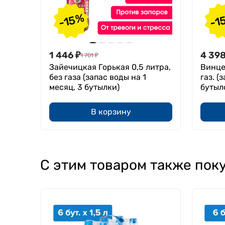
-15%
-1
1 446
₽
4 39
1 701
₽
Зайечицкая Горькая 0,5 литра,
Винце
без газа (запас воды на 1
газ. (
месяц, 3 бутылки)
бутыл
В корзину
С этим товаром также пок