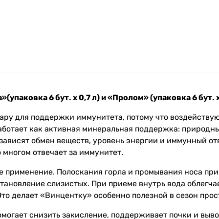
аковка 6 бут. х 0,7 л) и «Пролом» (упаковка 6 бут. х 
ру для поддержки иммунитета, потому что воздействую
аботает как активная минеральная поддержка: природн
 зависят обмен веществ, уровень энергии и иммунный от
 многом отвечает за иммунитет.
е применение. Полоскания горла и промывания носа при 
становление слизистых. При приеме внутрь вода облегч
то делает «Винцентку» особенно полезной в сезон прос
омогает снизить закисление, поддерживает почки и выво