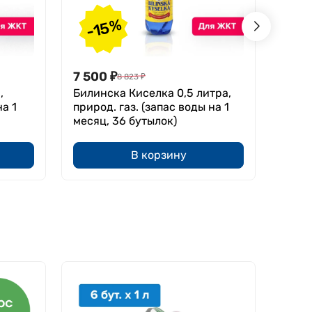
-15%
-
7 500
₽
4 09
8 823
₽
,
Билинска Киселка 0,5 литра,
Прола
на 1
природ. газ. (запас воды на 1
(запа
месяц, 36 бутылок)
буты
В корзину