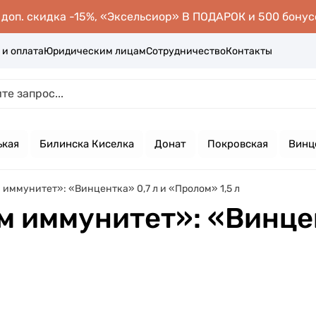
оп. скидка -15%, «Эксельсиор» В ПОДАРОК и 500 бонус
 и оплата
Юридическим лицам
Сотрудничество
Контакты
ькая
Билинска Киселка
Донат
Покровская
Винц
иммунитет»: «Винцентка» 0,7 л и «Пролом» 1,5 л
 иммунитет»: «Винцен