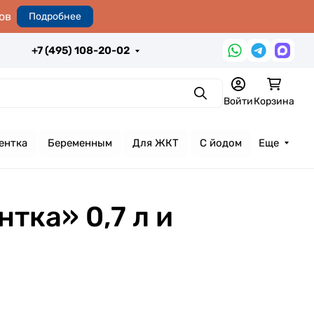
ов
Подробнее
+7 (495) 108-20-02
Поиск
Войти
Корзина
ентка
Беременным
Для ЖКТ
С йодом
Еще
тка» 0,7 л и