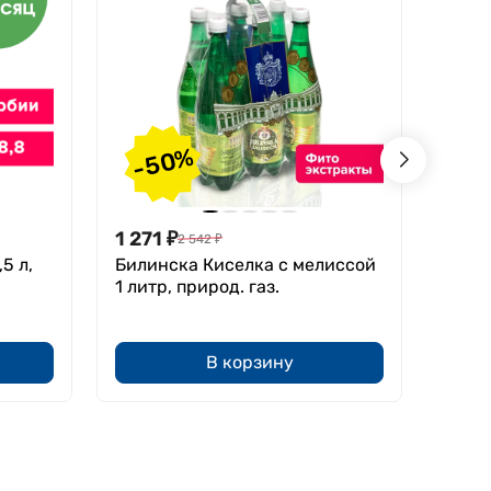
-50%
-
1 271
₽
1 04
2 542
₽
5 л,
Билинска Киселка с мелиссой
Эксел
1 литр, природ. газ.
В корзину