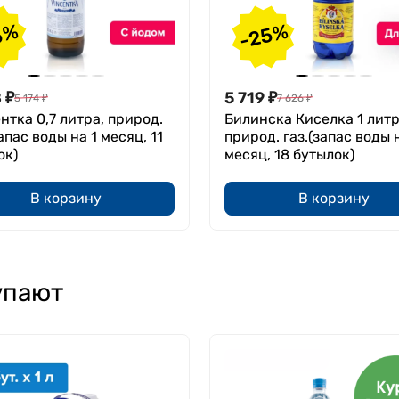
-25%
5%
8
₽
5 719
₽
5 174
₽
7 626
₽
нтка 0,7 литра, природ.
Билинска Киселка 1 литр
запас воды на 1 месяц, 11
природ. газ.(запас воды 
ок)
месяц, 18 бутылок)
В корзину
В корзину
упают