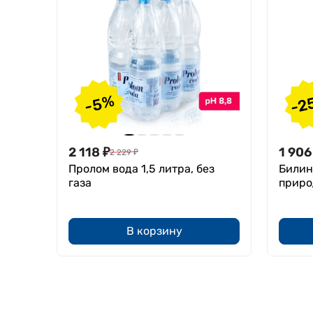
-2
-5%
2 118
₽
1 906
2 229
₽
Пролом вода 1,5 литра, без
Билин
газа
природ
В корзину