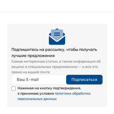
Метакремниевая кислота: H,SiO, - 51,3 мг/л.
Общая минерализация: 0,15-0,5 г/л.
Подпишитесь на рассылку, чтобы получать
pH 8,5-8,8.
лучшие предложения
Самые интересные статьи, а также информация об
Срок годности - 24 месяца.
акциях и специальных предложениях — и все это
прямо на вашей почте
Уникальность:
Подписаться
Природная минеральная вода высокой
Нажимая на кнопку подтверждения,
щелочности при низкой минерализации. В РФ
я принимаю условия
политики обработки
близкие аналоги не установлены. Рекомендована
персональных данных
РНЦ восстановительной медицины и
курортологии Минздрава РФ.