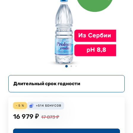
Длительный срок годности
- 5 %
+514
БОНУСОВ
16 979
₽
17 873
₽