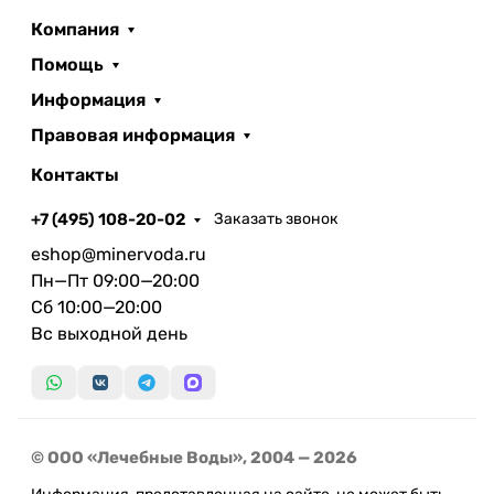
Срок годности, мес.:
24
Компания
Условия хранения:
Минеральную воду следует
Помощь
хранить в плотно закрытой бутылке, в
Информация
защищенном от прямых солнечных лучей месте,
при температуре от +5 С до +25 С. После
Правовая информация
вскрытия бутылку хранить при комнатной
Контакты
температуре не более 72 часов с закрытой
крышкой.
+7 (495) 108-20-02
Заказать звонок
Объем, л.:
0,5
eshop@minervoda.ru
Пн—Пт 09:00—20:00
Сб 10:00—20:00
Наименование и место нахождения импортера,
Вс выходной день
уполномоченного изготовителем лица на
принятие претензий на территории ЕАЭС: ООО
«Лечебные Воды».
ООО «Лечебные Воды» предлагают
© ООО «Лечебные Воды», 2004 — 2026
минеральную воду в оригинальном качестве без