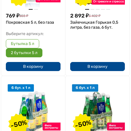
769
₽
2 892
₽
855
₽
3 402
₽
Покровская 5 л, без газа
Зайечицкая Горькая 0,5
литра, без газа, 6 бут.
Выберите артикул:
Бутылка 5 л
2 бутылки 5 л
В корзину
В корзину
-50%
-50%