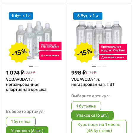
-15%
-15%
1 074
₽
998
₽
1 263
₽
1 174
₽
VODAVODA 1 л,
VODAVODA 1 л,
негазированная,
негазированная, ПЭТ
спортивная крышка
Выберите артикул:
1 бутылка
Выберите артикул:
Упаковка (6 шт.)
1 бутылка
Курс воды на 1 месяц
Упаковка (6 шт.)
(45 бутылок)