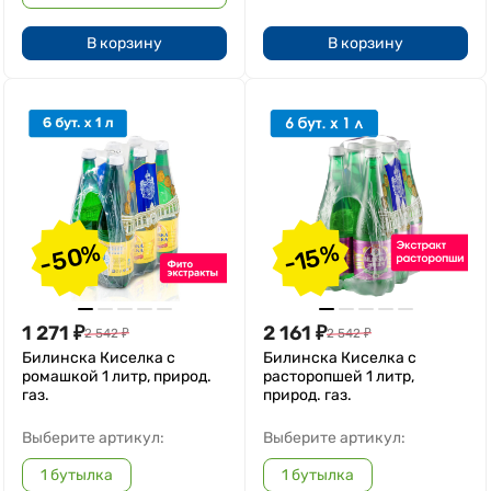
В корзину
В корзину
-50%
-15%
1 271
₽
2 161
₽
2 542
₽
2 542
₽
Билинска Киселка с
Билинска Киселка с
ромашкой 1 литр, природ.
расторопшей 1 литр,
газ.
природ. газ.
Выберите артикул:
Выберите артикул:
1 бутылка
1 бутылка