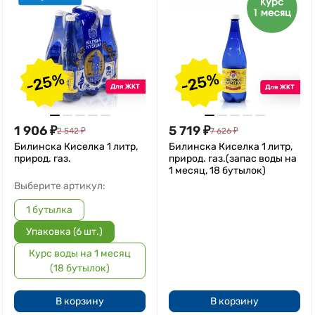
-25%
-25%
1 906
₽
5 719
₽
2 542
₽
7 626
₽
Билинска Киселка 1 литр,
Билинска Киселка 1 литр,
природ. газ.
природ. газ.(запас воды на
1 месяц, 18 бутылок)
Выберите артикул:
1 бутылка
Упаковка (6 шт.)
Курс воды на 1 месяц
(18 бутылок)
В корзину
В корзину