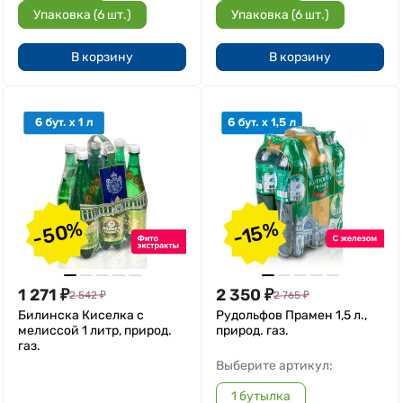
Упаковка (6 шт.)
Упаковка (6 шт.)
В корзину
В корзину
-50%
-15%
1 271
₽
2 350
₽
2 542
₽
2 765
₽
Билинска Киселка с
Рудольфов Прамен 1,5 л.,
мелиссой 1 литр, природ.
природ. газ.
газ.
Выберите артикул:
1 бутылка