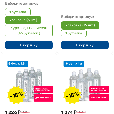
Выберите артикул:
1 бутылка
Выберите артикул:
Упаковка (6 шт.)
Упаковка (12 шт.)
Курс воды на 1 месяц
(45 бутылок )
1 бутылка
В корзину
В корзину
-15%
-15%
1 226
₽
1 074
₽
1 442
₽
1 263
₽