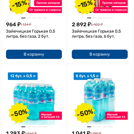
-15%
-15%
964
₽
2 892
₽
1 134
₽
3 402
₽
Зайечицкая Горькая 0,5
Зайечицкая Горькая 0,5
литра, без газа, 2 бут.
литра, без газа, 6 бут.
В корзину
В корзину
-50%
-50%
1 283
₽
1 041
₽
2 565
₽
2 081
₽