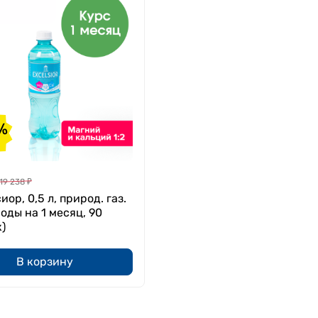
%
19 238
₽
иор, 0,5 л, природ. газ.
воды на 1 месяц, 90
)
В корзину