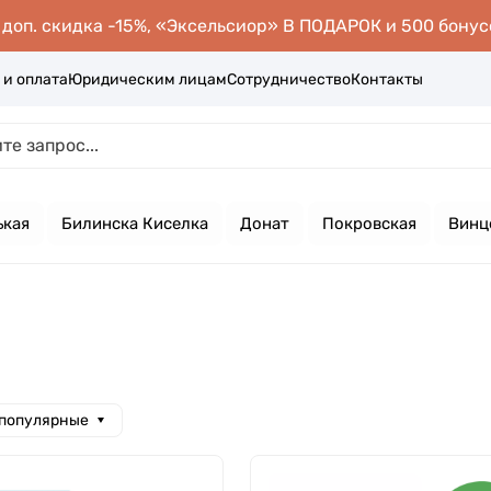
оп. скидка -15%, «Эксельсиор» В ПОДАРОК и 500 бонус
 и оплата
Юридическим лицам
Сотрудничество
Контакты
ькая
Билинска Киселка
Донат
Покровская
Винц
 популярные