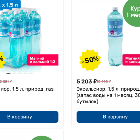
%
-50%
5 203
₽
2 081
₽
10 405
₽
ор, 1,5 л, природ. газ.
Эксельсиор, 1,5 л, природ.
(запас воды на 1 месяц, 3
бутылок)
В корзину
В корзину