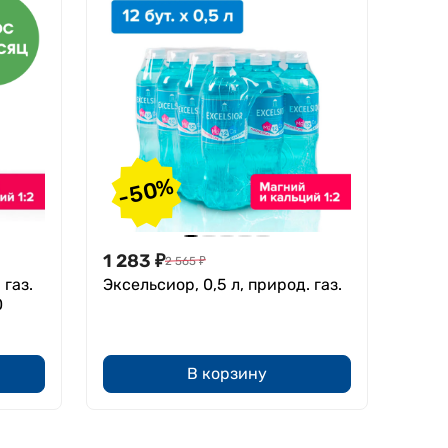
-50%
1 283
₽
2 565
₽
 газ.
Эксельсиор, 0,5 л, природ. газ.
0
В корзину