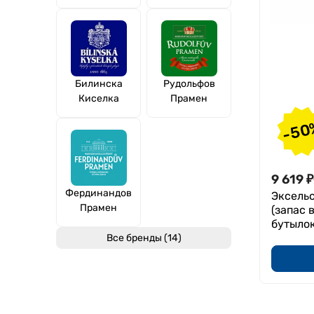
Билинска
Рудольфов
Киселка
Прамен
-50
9 619
₽
Фердинандов
Эксельс
Прамен
(запас 
бутылок
Все бренды (14)