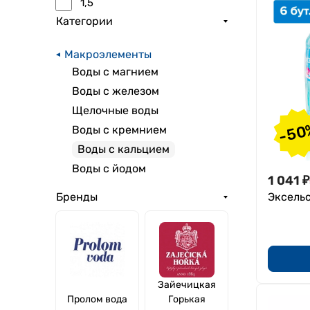
1,5
Категории
Макроэлементы
Воды с магнием
Воды с железом
Щелочные воды
-50
Воды с кремнием
Воды с кальцием
Воды с йодом
1 041
₽
Эксельси
Бренды
Зайечицкая
Пролом вода
Горькая