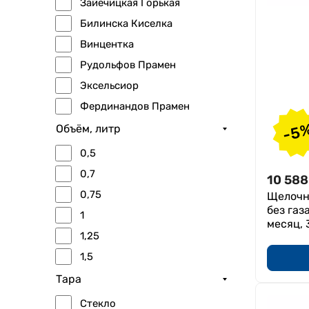
Зайечицкая Горькая
Билинска Киселка
Винцентка
Рудольфов Прамен
Эксельсиор
Фердинандов Прамен
ProLife
-5
Объём, литр
VODAVODA
0,5
Покровская
0,7
10 588
Fiuggi
0,75
Щелочна
без газ
1
месяц, 
1,25
1,5
Тара
Стекло