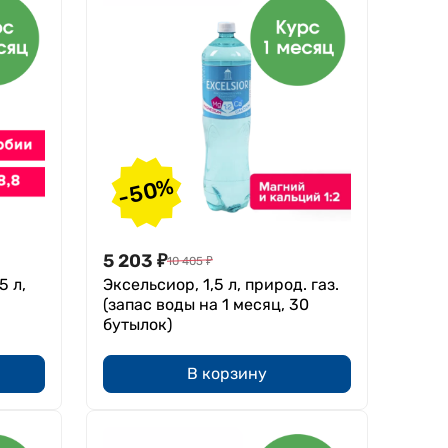
-50%
5 203
₽
10 405
₽
5 л,
Эксельсиор, 1,5 л, природ. газ.
(запас воды на 1 месяц, 30
бутылок)
В корзину