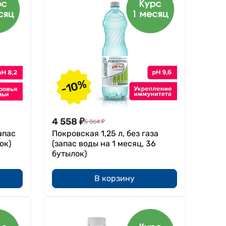
-10%
4 558
₽
5 064
₽
апас
Покровская 1,25 л, без газа
ок)
(запас воды на 1 месяц, 36
бутылок)
В корзину