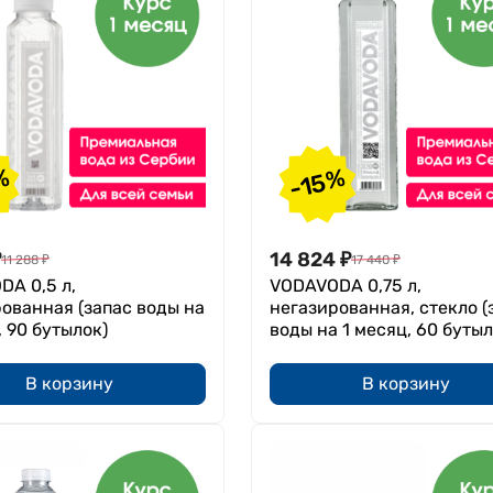
%
-15%
₽
14 824
₽
11 288
₽
17 440
₽
A 0,5 л,
VODAVODA 0,75 л,
ованная (запас воды на
негазированная, стекло (
, 90 бутылок)
воды на 1 месяц, 60 бутыл
В корзину
В корзину