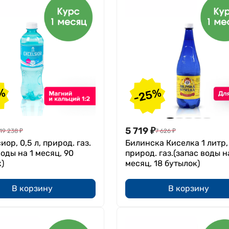
%
-25%
5 719
₽
19 238
₽
7 626
₽
иор, 0,5 л, природ. газ.
Билинска Киселка 1 литр,
воды на 1 месяц, 90
природ. газ.(запас воды н
)
месяц, 18 бутылок)
В корзину
В корзину