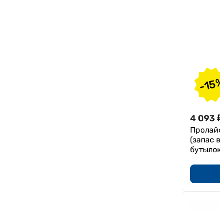
Хронический
гастродуоденит
Сухость кожи
Острый и хронический
цистит
Атопический дерматит,
-15
экзема, псориаз
Отеки беременных
Поддержание водно-
4 093
солевого баланса в
Пролайф
организме
(запас 
бутылок
Поддержка нервной системы
Поддержка кислотно-
щелочного баланса
Поддержка работы
желудочно-кишечного
тракта