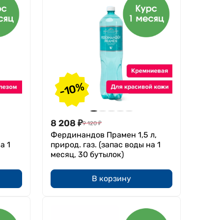
-10%
8 208
₽
9 120
₽
Фердинандов Прамен 1,5 л,
а 1
природ. газ. (запас воды на 1
месяц, 30 бутылок)
В корзину