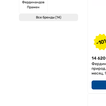
Фердинандов
Пиелонефрит
Прамен
Бессонница
Все бренды (14)
Простатит
Нарушение минерального
обмена
Бронхит
-10
Синусит
Тахикардия
14 620
Атеросклероз
Фердин
Запоры (в том числе у
природ.
беременных)
месяц, 
Дисбактериоз
Лишний вес
Изжога
Подагра
Хронический панкреатит