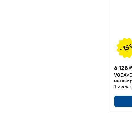
12-перстной кишки в стадии
ремиссии
Дискинезия жвп
Жкб в стадии ремиссии
Хронический панкреатит в
стадии ремиссии
-15
Мягкое желчевыведение
Отеки в т.ч. во время
беременности
6 128
₽
Профилактика
VODAVOD
негазир
преждевременного старения
1 месяц
организма, окислительный
стресс
Дефицит кремния
Ломкие волосы и ногти
Выпадение волос
Обезвоживание организма