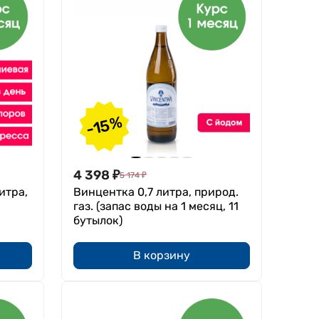
-15%
4 398
₽
5 174
₽
итра,
Винцентка 0,7 литра, природ.
газ. (запас воды на 1 месяц, 11
бутылок)
В корзину