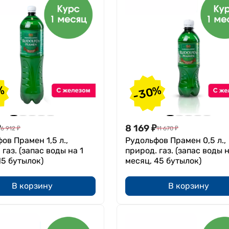
-30%
%
₽
8 169
₽
6 912
₽
11 670
₽
ов Прамен 1,5 л.,
Рудольфов Прамен 0,5 л.,
 газ. (запас воды на 1
природ. газ. (запас воды н
15 бутылок)
месяц, 45 бутылок)
В корзину
В корзину