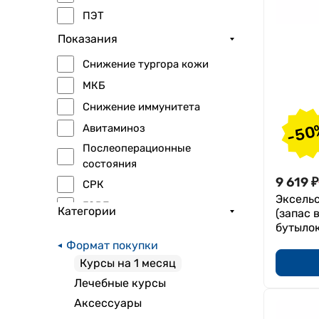
ПЭТ
Показания
Снижение тургора кожи
МКБ
Снижение иммунитета
-50
Авитаминоз
Послеоперационные
состояния
9 619
₽
СРК
Эксельс
ГЭРБ
Категории
(запас 
Повышенное
бутылок
газообразование
Формат покупки
Йододефицит
Курсы на 1 месяц
Восстановление после
Лечебные курсы
воспаления легких
Аксессуары
Укрепление иммунитета