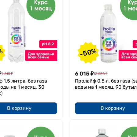
-50%
%
₽
6 015
₽
4 815
₽
12 030
₽
 1,5 литра, без газа
Пролайф 0,5 л, без газа (з
воды на 1 месяц, 30
воды на 1 месяц, 90 бутыл
)
В корзину
В корзину