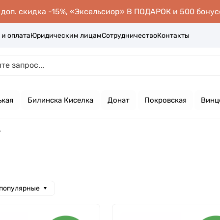
оп. скидка -15%, «Эксельсиор» В ПОДАРОК и 500 бонус
 и оплата
Юридическим лицам
Сотрудничество
Контакты
ькая
Билинска Киселка
Донат
Покровская
Винц
 популярные