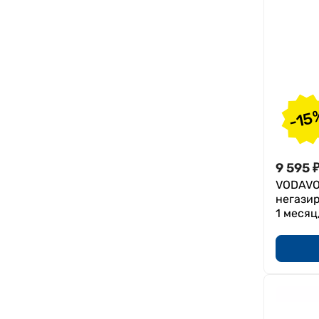
Поддержка костной и
соединительной ткани
Восполнение дефицитов
микроэлементов
Острый ринофарингит и
профилактика ОРЗ
Ларинготрахеит
-15
Тонзилит
Период быстрого роста
9 595
подростков
VODAVOD
При интенсивных
негазир
физических нагрузках
1 месяц
Железодефицитная анемия
Железодефицит
Гастрит с повышенной/
пониженной кислотностью в
стадии ремиссии
Язвенная болезнь желудка и