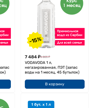
-15%
7 484
₽
8 805
₽
VODAVODA 1 л,
запас
негазированная, ПЭТ (запас
ок)
воды на 1 месяц, 45 бутылок)
В корзину