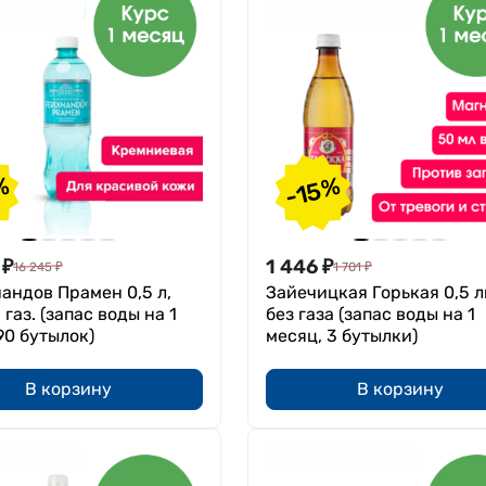
%
-15%
₽
1 446
₽
16 245
₽
1 701
₽
андов Прамен 0,5 л,
Зайечицкая Горькая 0,5 л
 газ. (запас воды на 1
без газа (запас воды на 1
90 бутылок)
месяц, 3 бутылки)
В корзину
В корзину