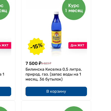
-15%
7 500
₽
8 823
₽
Билинска Киселка 0,5 литра,
а 1
природ. газ. (запас воды на 1
месяц, 36 бутылок)
В корзину