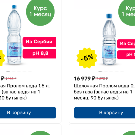
%
-5%
₽
16 979
₽
11 145
₽
17 873
₽
я Пролом вода 1,5 л,
Щелочная Пролом вода 0,
а (запас воды на 1
без газа (запас воды на 1
30 бутылок)
месяц, 90 бутылок)
В корзину
В корзину