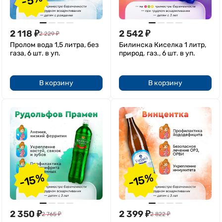
2 118
₽
2 542
₽
2 229
₽
Пролом вода 1,5 литра, без
Билинска Киселка 1 литр,
газа, 6 шт. в уп.
природ. газ., 6 шт. в уп.
В корзину
В корзину
-15%
-15%
2 350
₽
2 399
₽
2 765
₽
2 822
₽