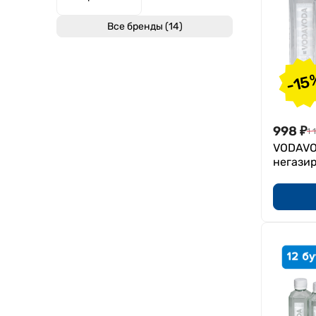
Все бренды (14)
-15
998
₽
1 
VODAVOD
негази