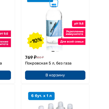
-10%
769
₽
855
₽
за
Покровская 5 л, без газа
В корзину