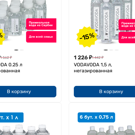
%
-15%
₽
1 226
₽
1 562
₽
1 442
₽
DA 0.25 л
VODAVODA 1,5 л,
рованная
негазированная
В корзину
В корзину