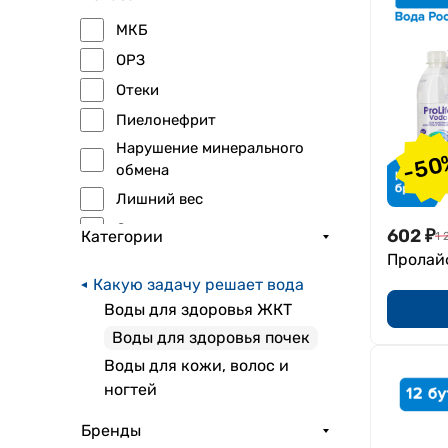
МКБ
ОРЗ
Отеки
Пиелонефрит
Нарушение минерального
-50
обмена
Лишний вес
Сухость кожи
602
₽
Категории
1 
Острый и хронический
Пролайф
цистит
Какую задачу решает вода
Атопический дерматит,
Воды для здоровья ЖКТ
экзема, псориаз
Воды для здоровья почек
Отеки беременных
Воды для кожи, волос и
Поддержание водно-
ногтей
солевого баланса в
организме
Бренды