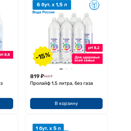
-15%
819
₽
963
₽
ез
Пролайф 1,5 литра, без газа
В корзину