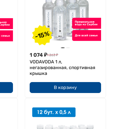
-15%
1 074
₽
1 263
₽
VODAVODA 1 л,
негазированная, спортивная
крышка
В корзину