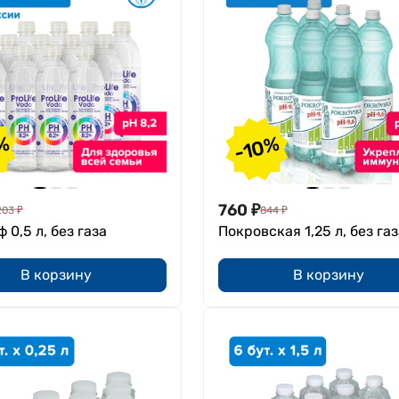
%
-10%
760
₽
203
₽
844
₽
 0,5 л, без газа
Покровская 1,25 л, без га
В корзину
В корзину