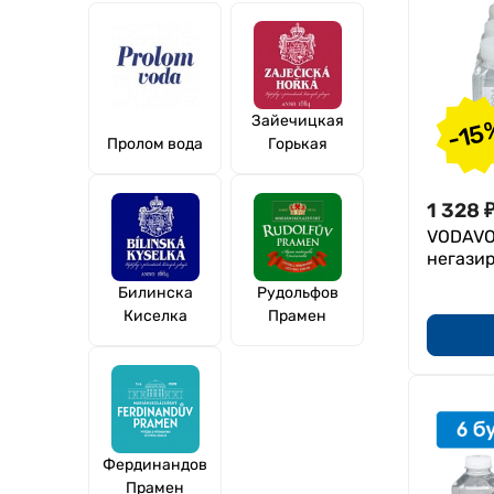
Поддержка нервной системы
Поддержка кислотно-
щелочного баланса
Поддержка работы
желудочно-кишечного
Зайечицкая
-15
Пролом вода
тракта
Горькая
Поддержка костной и
соединительной ткани
1 328
Восполнение дефицитов
VODAVO
микроэлементов
негази
Отеки в т.ч. во время
Билинска
Рудольфов
беременности
Киселка
Прамен
Профилактика
преждевременного старения
организма, окислительный
стресс
Фердинандов
Прамен