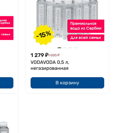
-15%
1 279
₽
1 505
₽
VODAVODA 0,5 л,
негазированная
В корзину