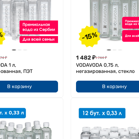
%
-15%
1 482
₽
174
₽
1 744
₽
A 1 л,
VODAVODA 0,75 л,
рованная, ПЭТ
негазированная, стекло
В корзину
В корзину