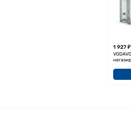
1 927
₽
VODAVO
негазир