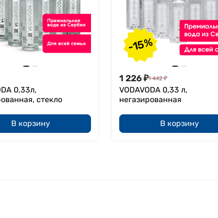
-15%
1 226
₽
1 442
₽
DA 0,33л,
VODAVODA 0,33 л,
ованная, стекло
негазированная
В корзину
В корзину