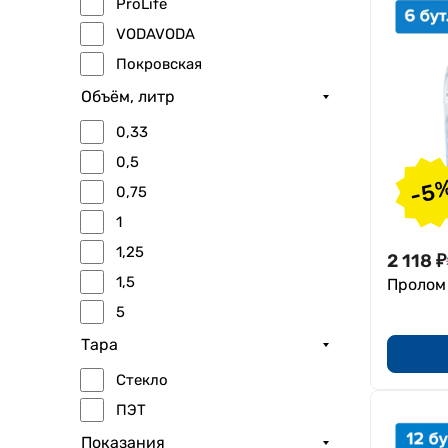
ProLife
VODAVODA
Покровская
Объём, литр
0,33
0,5
-5
0,75
1
1,25
2 118
₽
1,5
Пролом 
5
0,25
Тара
Стекло
ПЭТ
Показания