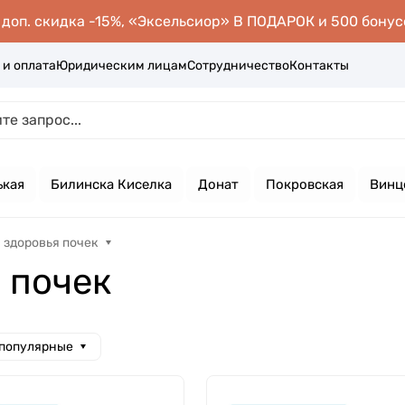
оп. скидка -15%, «Эксельсиор» В ПОДАРОК и 500 бонус
 и оплата
Юридическим лицам
Сотрудничество
Контакты
ькая
Билинска Киселка
Донат
Покровская
Винц
 здоровья почек
 почек
 популярные