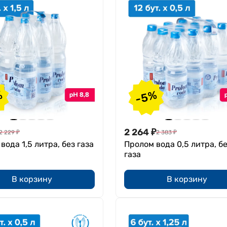
%
-5%
2 264
₽
2 229
₽
2 383
₽
вода 1,5 литра, без газа
Пролом вода 0,5 литра, б
газа
В корзину
В корзину