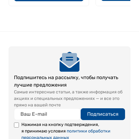
Условия хранения:
Минеральную воду следует
хранить в плотно закрытой бутылке, в
защищенном от прямых солнечных лучей месте,
при температуре от +5 С до +25 С. Срок годности
1 год с даты розлива.
Объем, л.:
1,5
Наименование и место нахождения импортера,
уполномоченного изготовителем лица на
принятие претензий на территории ЕАЭС: ООО
Подпишитесь на рассылку, чтобы получать
"Родник"
лучшие предложения
Самые интересные статьи, а также информация об
акциях и специальных предложениях — и все это
прямо на вашей почте
Подписаться
Нажимая на кнопку подтверждения,
я принимаю условия
политики обработки
персональных данных