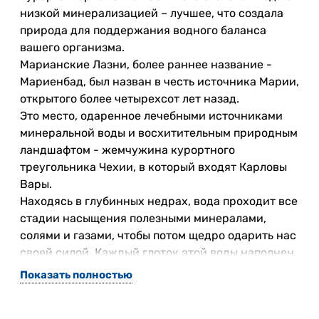
низкой минерализацией – лучшее, что создала
природа для поддержания водного баланса
вашего организма.
Марианские Лазни, более раннее название -
Мариенбад, был назван в честь источника Марии,
открытого более четырехсот лет назад.
Это место, одаренное лечебными источниками
минеральной воды и восхитительным природным
ландшафтом - жемчужина курортного
треугольника Чехии, в который входят Карловы
Вары.
Находясь в глубинных недрах, вода проходит все
стадии насыщения полезными минералами,
солями и газами, чтобы потом щедро одарить нас
своей силой. Каждый глоток этой воды наполнен
живой природной энергией, которую
Показать полностью
невозможно получить из искусственных
аналогов.