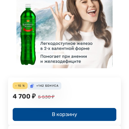
- 15 %
+142
БОНУСА
4 700
₽
5 530
₽
В корзину