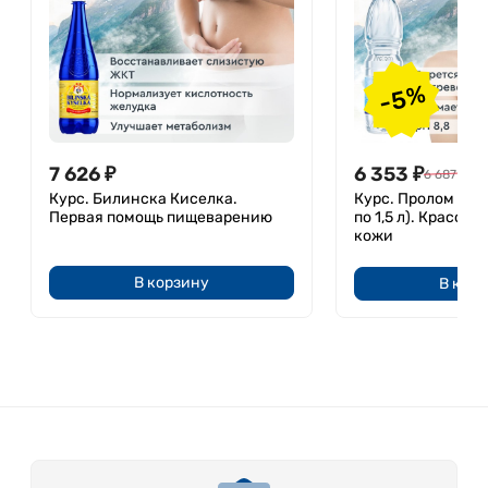
-5%
7 626
₽
6 353
₽
6 687
₽
Курс. Билинска Киселка.
Курс. Пролом вод
Первая помощь пищеварению
по 1,5 л). Красота
кожи
В корзину
В кор