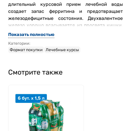
длительный курсовой прием лечебной воды
создает запас ферритина и предотвращает
железодефицитные состояния. Двухвалентное
железо хорошо всасывается из просвета кишки,
в дальнейшем, оно используется для соединения
Показать полностью
гемоглобина с кислородом, что способствует
Категории:
лечению и профилактике железодефицитной
Формат покупки
Лечебные курсы
анемии.
Смотрите также