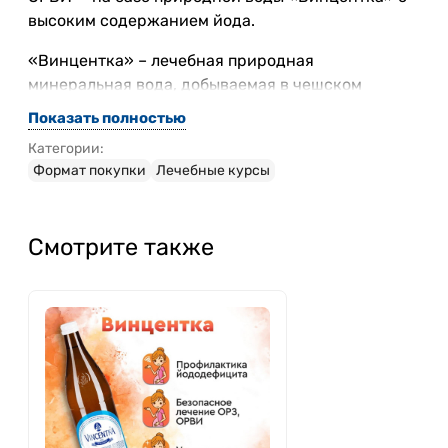
высоким содержанием йода.
«Винцентка» – лечебная природная
минеральная вода, добываемая в чешском
курортном городе Лугачовице, из глубин
Показать полностью
карстового массива возрастом более 60
Категории:
миллионов лет. Вода формируется из остатков
Формат покупки
Лечебные курсы
древнего моря третичного периода и сохраняет в
себе следы морской соли и редкие элементы:
йод, литий, бор, селен, ванадий…
Смотрите также
Главное отличие «Винцентки­» – это
высокая
концентрация природного йода
. Это не просто
«витамин для горла», а системный элемент,
необходимый для выработки гормонов
щитовидной железы. Эти гормоны управляют
обменом веществ, энергией, терморегуляцией и
устойчивостью к стрессам и вирусам.