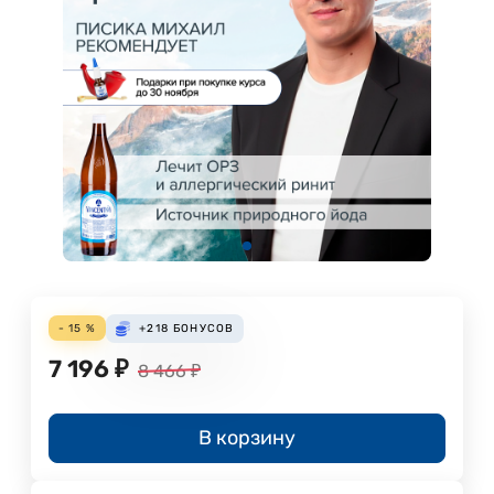
- 15 %
+218
БОНУСОВ
7 196
₽
8 466
₽
В корзину