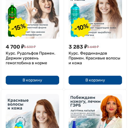
-15%
-10%
4 700
₽
3 283
₽
5 530
₽
3 648
₽
Курс. Рудольфов Прамен.
Курс. Фердинандов
Держим уровень
Прамен. Красивые волосы
гемоглобина в норме
и кожа
В корзину
В корзину