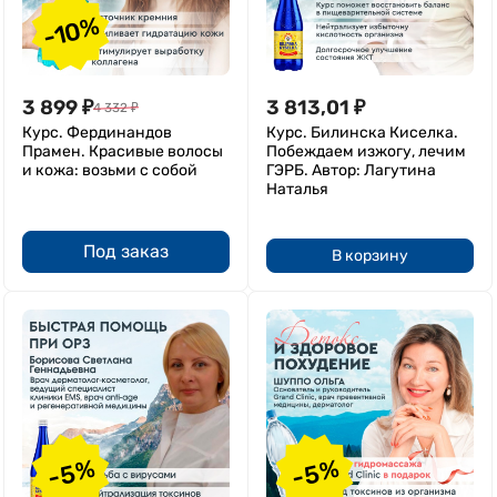
-10%
3 899
₽
3 813,01
₽
4 332
₽
Курс. Фердинандов
Курс. Билинска Киселка.
Прамен. Красивые волосы
Побеждаем изжогу, лечим
и кожа: возьми с собой
ГЭРБ. Автор: Лагутина
Наталья
Под заказ
В корзину
-5%
-5%