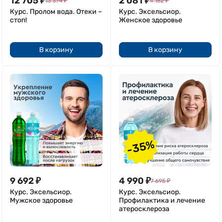
12 705
₽
2 081
₽
13 374
₽
4 162
₽
Курс. Пролом вода. Отеки –
Курс. Эксельсиор.
стоп!
Женское здоровье
В корзину
В корзину
-35%
9 692
₽
4 990
₽
7 695
₽
Курс. Эксельсиор.
Курс. Эксельсиор.
Мужское здоровье
Профилактика и лечение
атеросклероза