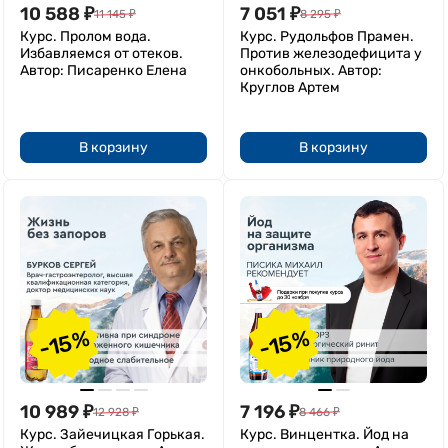
10 588
₽
7 051
₽
11 145
₽
8 295
₽
Курс. Пролом вода.
Курс. Рудольфов Прамен.
Избавляемся от отеков.
Против железодефицита у
Автор: Писаренко Елена
онкобольных. Автор:
Круглов Артем
В корзину
В корзину
-15%
-15%
10 989
₽
7 196
₽
12 928
₽
8 466
₽
Курс. Зайечицкая Горькая.
Курс. Винцентка. Йод на