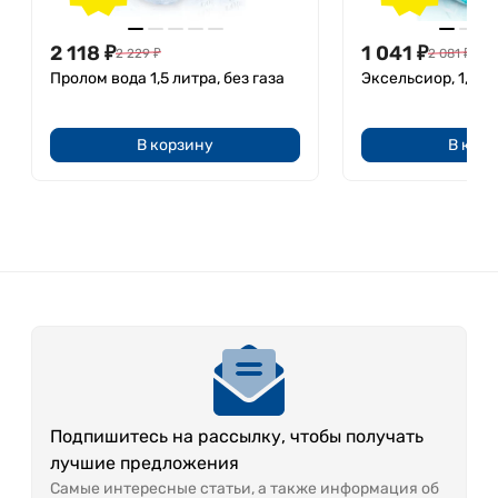
2 118
₽
1 041
₽
2 229
₽
2 081
₽
Пролом вода 1,5 литра, без газа
Эксельсиор, 1,5 л,
В корзину
В кор
Подпишитесь на рассылку, чтобы получать
лучшие предложения
Самые интересные статьи, а также информация об