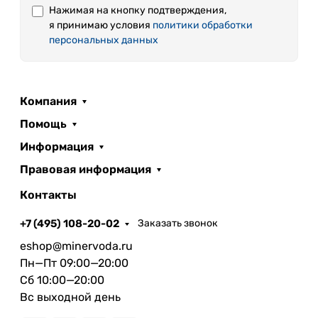
Нажимая на кнопку подтверждения,
я принимаю условия
политики обработки
персональных данных
Компания
Помощь
«Рудольфов Прамен» — ваша природная
Информация
поддержка для здоровья и энергии!
Правовая информация
Внимание! Информация на этикетке может
Контакты
незначительно отличаться.
+7 (495) 108-20-02
Заказать звонок
eshop@minervoda.ru
Пн—Пт 09:00—20:00
Сб 10:00—20:00
Вс выходной день