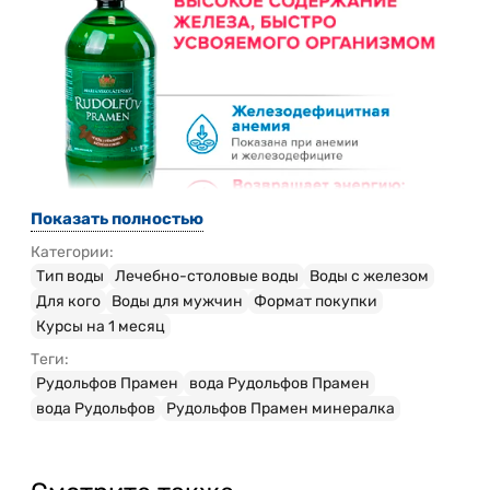
Показать полностью
Категории:
Тип воды
Лечебно-столовые воды
Воды с железом
Для кого
Воды для мужчин
Формат покупки
Курсы на 1 месяц
Теги:
Рудольфов Прамен
вода Рудольфов Прамен
вода Рудольфов
Рудольфов Прамен минералка
Укрепление организма и борьба с анемией
Высокое содержание легкоусвояемого
двухвалентного железа помогает бороться с