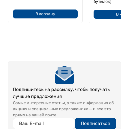
бутылок)
обострений и продлить ремиссию подагры. В
комплексе с лекарственными средствами для
В корзину
В кор
лечения заболевания, «Rudolfuv pramen»
повышает их эффективность и поддерживает
организм в борьбе с воспалительными
процессами.
Вкус:
«Рудольфов Прамен» обладает
характерным железистым вкусом и легким
желтоватым оттенком, которые подчеркивают её
природное происхождение и насыщенность
минералами.
Подпишитесь на рассылку, чтобы получать
Минеральный состав, мг/л:
лучшие предложения
Самые интересные статьи, а также информация об
акциях и специальных предложениях — и все это
прямо на вашей почте
Подписаться