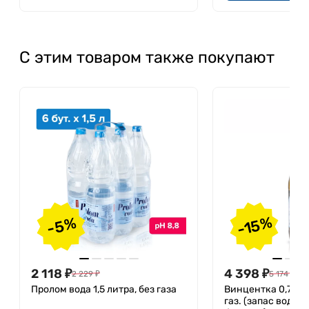
С этим товаром также покупают
Поддержка суставов и тканей
Кальций и кремний в составе воды укрепляют
соединительные ткани и возвращают суставам
подвижность. Регулярное употребление воды
помогает вести более активный образ жизни и
-15%
-5%
получать удовольствие от каждого движения.
Минеральная вода при подагре
2 118
₽
4 398
₽
2 229
₽
5 174
₽
Пролом вода 1,5 литра, без газа
Винцентка 0,7 лит
Вода способствует выведению мочевой кислоты
газ. (запас воды н
из организма, что помогает снижать частоту