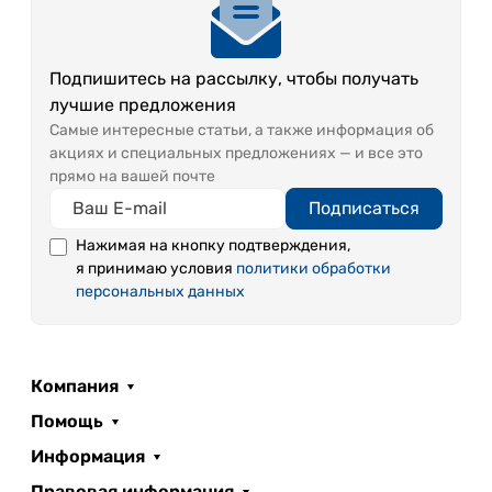
Натрий
88-
Хлор Cl⁻
39-41
Na⁺
94
Подпишитесь на рассылку, чтобы получать
Калий
108-
лучшие предложения
7-12
Сульфат SO₄²⁻
K⁺
112
Самые интересные статьи, а также информация об
акциях и специальных предложениях — и все это
Магний
84-
Гидрокарбонат
1560
прямо на вашей почте
Mg²⁺
143
НСO₃⁻
-1600
Подписаться
Кальций
259
Нажимая на кнопку подтверждения,
Ca²⁺
-279
я принимаю условия
политики обработки
персональных данных
Метакремниевая кислота Н2SiO3 - 106,4 мг/л
Общая минерализация 2,1-2,6 г/л
Ph – 6,1
При соблюдении условий хранения и в пределах
Компания
срока годности, возможно помутнение и
Помощь
выпадение естественного природного осадка
Информация
коричневого цвета, вызванных окислением
входящего в состав железа, не влияющим на
Правовая информация