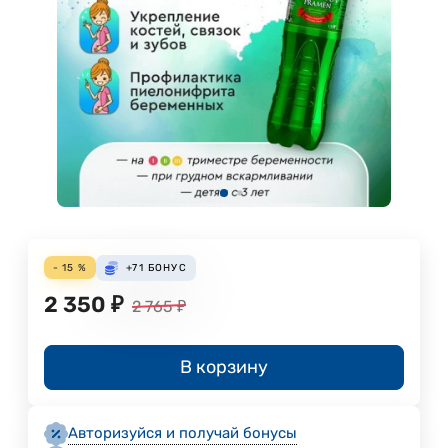
- 15 %
+71
БОНУС
2 350
₽
2 765
₽
В корзину
Авторизуйся и получай бонусы