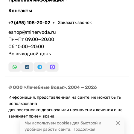
лечебные свойства воды.
Контакты
Уникальность:
+7 (495) 108-20-02
Заказать звонок
Особая бутилированная минеральная вода,
eshop@minervoda.ru
содержащая двухвалентное железо. В РФ
Пн—Пт 09:00—20:00
близкие аналоги не установлены. Рекомендована
Сб 10:00—20:00
РНЦ восстановительной медицины и
Вс выходной день
курортологии Минздрава РФ.
Срок годности, мес.:
12
Условия хранения:
Минеральную воду следует
хранить в плотно закрытой бутылке, в
© ООО «Лечебные Воды», 2004 — 2026
защищенном от прямых солнечных лучей месте,
при температуре от +5 С до +25 С. После
Информация, представленная на сайте, не может быть
использована
вскрытия бутылку хранить при комнатной
для постановки диагноза или назначения лечения и не
температуре не более 48 часов с закрытой
заменяет прием врача.
крышкой.
Мы используем cookies для быстрой и
Объем, л.:
1,5
удобной работы сайта. Продолжая