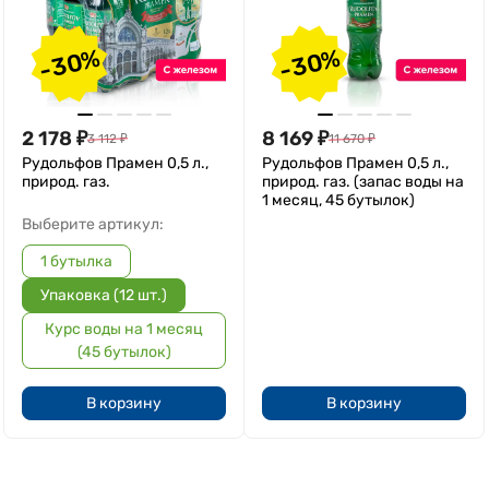
-30%
-30%
2 178
₽
8 169
₽
3 112
₽
11 670
₽
Рудольфов Прамен 0,5 л.,
Рудольфов Прамен 0,5 л.,
природ. газ.
природ. газ. (запас воды на
1 месяц, 45 бутылок)
Выберите артикул:
1 бутылка
Упаковка (12 шт.)
Курс воды на 1 месяц
(45 бутылок)
В корзину
В корзину