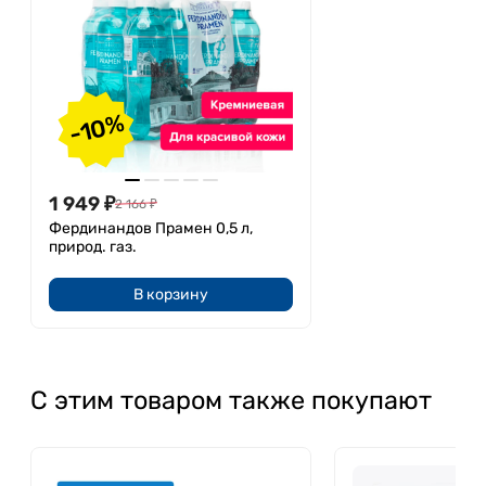
-10%
1 949
₽
2 166
₽
Фердинандов Прамен 0,5 л,
природ. газ.
В корзину
С этим товаром также покупают