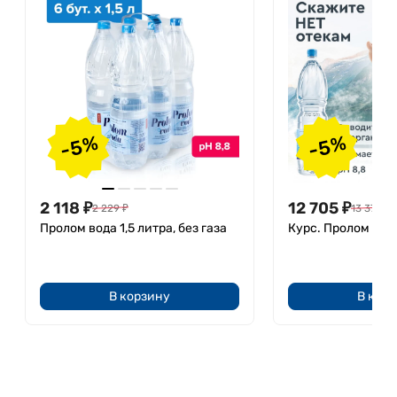
-5%
-5%
2 118
₽
12 705
₽
2 229
₽
13 374
₽
Пролом вода 1,5 литра, без газа
Курс. Пролом вода
В корзину
В кор