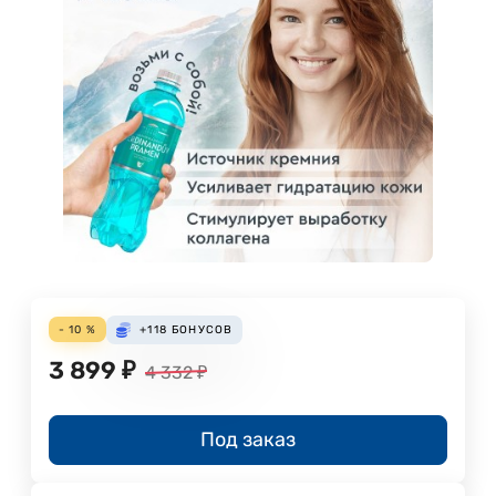
- 10 %
+118
БОНУСОВ
3 899
₽
4 332
₽
Под заказ