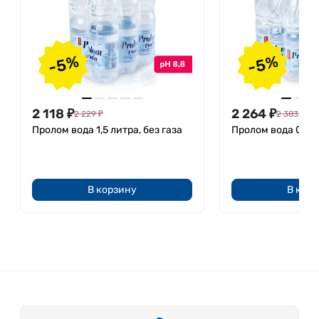
-5%
-5%
2 118
₽
2 264
₽
2 229
₽
2 383
₽
Пролом вода 1,5 литра, без газа
Пролом вода 0,5 л
В корзину
В кор