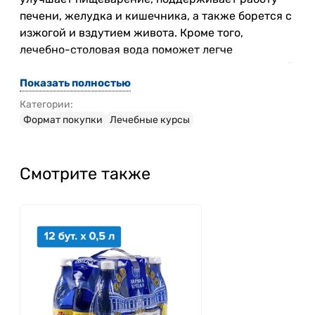
печени, желудка и кишечника, а также борется с
изжогой и вздутием живота. Кроме того,
лечебно-столовая вода поможет легче
восстановиться при отравлении или алкогольной
интоксикации.
Показать полностью
Категории:
В курсе две упаковки минеральной воды
Формат покупки
Лечебные курсы
«Билинска Киселка»
: это 24 бутылки объемом 0,5
л - формат удобен, чтобы взять с собой!
Смотрите также