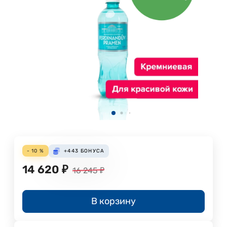
- 10 %
+443
БОНУСА
14 620
₽
16 245
₽
В корзину