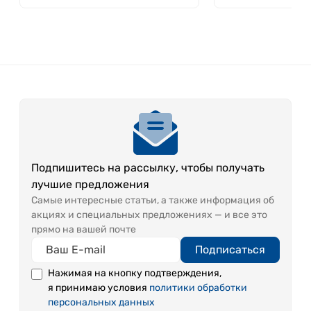
Li⁺
0.102
SO₄⁻
50-65
НСO₃
130-
Mg²⁺
12-18
⁻
145
Ca²⁺
25-35
Br⁻
0.07
Mn²⁺
0.279
I⁻
0.004
Метакремниевая кислота Н2SiO3 - 73,7 мг/л
Подпишитесь на рассылку, чтобы получать
Общая минерализация 0,4-0,6 г/л
лучшие предложения
СО2 природный – 2200-4500 мг/л
Самые интересные статьи, а также информация об
Ph – 5,12
акциях и специальных предложениях — и все это
До истечения срока годности при выполнении
прямо на вашей почте
всех необходимых условий по хранению воды
Подписаться
возможно ее помутнение и выпадение
небольшого осадка, обусловленного
Нажимая на кнопку подтверждения,
содержанием минеральных солей. Все это не
я принимаю условия
политики обработки
персональных данных
сказывается на лечебных качествах напитка.