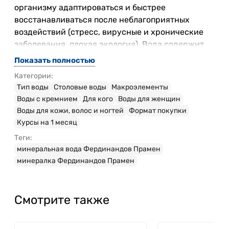
организму адаптироваться и быстрее
восстанавливаться после неблагоприятных
воздействий (стресс, вирусные и хронические
заболевания, плохая экология). Вода содержит
кремниевую кислоту, йод, магний, кальций,
Показать полностью
литий, марганец – необходимые для жизни
Категории:
минералы, которые в присутствии природной
Тип воды
Столовые воды
Макроэлементы
газации хорошо усваиваются организмом.
Воды с кремнием
Для кого
Воды для женщин
Воды для кожи, волос и ногтей
Формат покупки
Курсы на 1 месяц
Вода сохраняет прочность связок и костей,
Теги:
подвижность суставов, защищает организм от
минеральная вода Фердинандов Прамен
вредных соединений (солей тяжелых металлов),
минералка Фердинандов Прамен
укрепляет иммунитет. Кремниевая кислота –
верный помощник для поддержания молодости и
здоровья кожи за счет укрепления
Смотрите также
соединительной ткани и усиления гидратации.
Кроме того, при употреблении Фердинандов