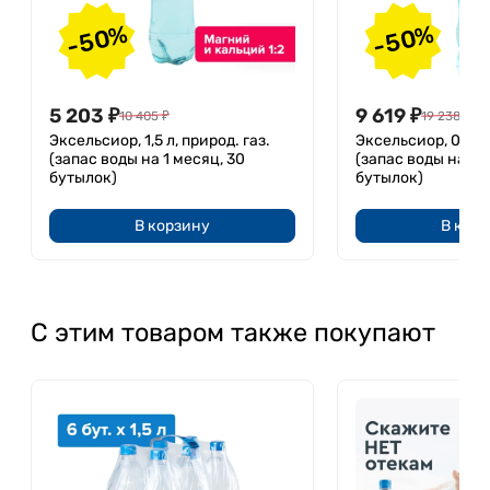
-50%
-50%
5 203
₽
9 619
₽
10 405
₽
19 238
₽
Эксельсиор, 1,5 л, природ. газ.
Эксельсиор, 0,5 л,
(запас воды на 1 месяц, 30
(запас воды на 1 
бутылок)
бутылок)
В корзину
В кор
С этим товаром также покупают