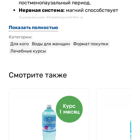
постменопаузальный период.
Нервная система:
магний способствует
снижению тревожности и
раздражительности.
Показать полностью
Мочевыделительная система:
Эксельсиор
Категории:
способствует выведению избыточной
Для кого
Воды для женщин
Формат покупки
жидкости, помогает при склонности к
Лечебные курсы
отёкам.
Улучшение состояния кожи:
за счёт
кремния (высокое содержание)
Смотрите также
поддерживается синтез коллагена,
повышается упругость кожи.
Рекомендации:
Курс особенно полезен в
периоды стресса, усталости, гормональной
перестройки (ПМС, менопауза, восстановление
после родов), а также при первых признаках
возрастных изменений.