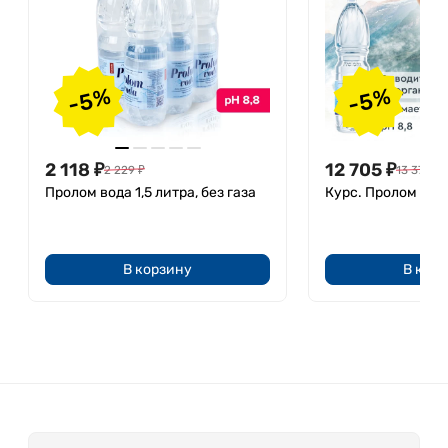
-5%
-5%
2 118
₽
12 705
₽
2 229
₽
13 374
₽
Пролом вода 1,5 литра, без газа
Курс. Пролом вода
В корзину
В кор