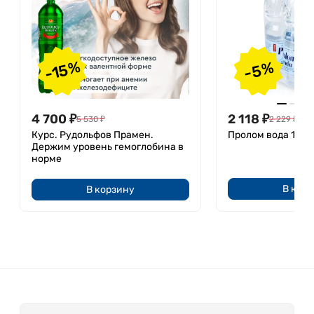
-15%
-5%
4 700
₽
2 118
₽
5 530
₽
2 229
₽
Курс. Рудольфов Прамен.
Пролом вода 1,5 ли
Держим уровень гемоглобина в
норме
В кор
В корзину