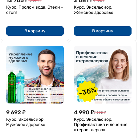
12 705
₽
2 081
₽
13 374
₽
4 162
₽
Курс. Пролом вода. Отеки –
Курс. Эксельсиор.
стоп!
Женское здоровье
В корзину
В корзину
-35%
9 692
₽
4 990
₽
7 695
₽
Курс. Эксельсиор.
Курс. Эксельсиор.
Мужское здоровье
Профилактика и лечение
атеросклероза