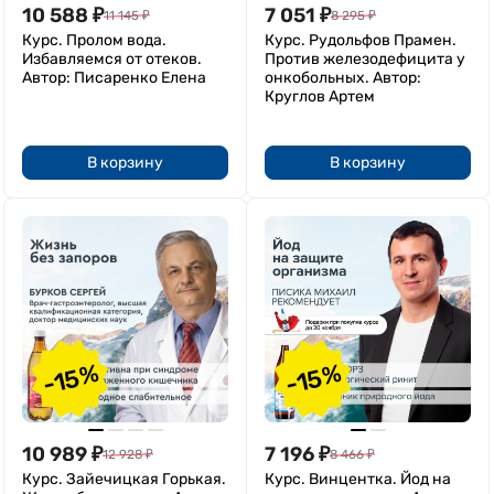
10 588
₽
7 051
₽
11 145
₽
8 295
₽
Курс. Пролом вода.
Курс. Рудольфов Прамен.
Избавляемся от отеков.
Против железодефицита у
Автор: Писаренко Елена
онкобольных. Автор:
Круглов Артем
В корзину
В корзину
-15%
-15%
10 989
₽
7 196
₽
12 928
₽
8 466
₽
Курс. Зайечицкая Горькая.
Курс. Винцентка. Йод на