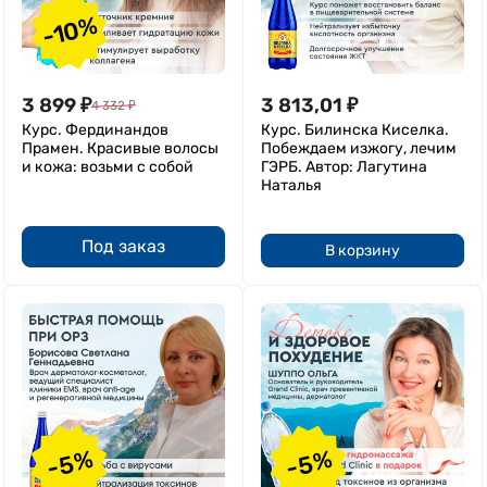
-10%
3 899
₽
3 813,01
₽
4 332
₽
Курс. Фердинандов
Курс. Билинска Киселка.
Прамен. Красивые волосы
Побеждаем изжогу, лечим
и кожа: возьми с собой
ГЭРБ. Автор: Лагутина
Наталья
Под заказ
В корзину
-5%
-5%