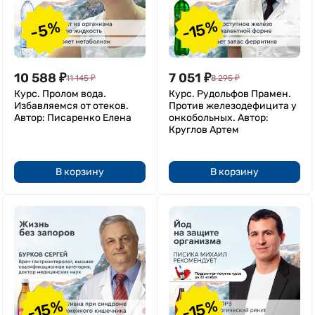
-15%
-5%
10 588
₽
7 051
₽
11 145
₽
8 295
₽
Курс. Пролом вода.
Курс. Рудольфов Прамен.
Избавляемся от отеков.
Против железодефицита у
Автор: Писаренко Елена
онкобольных. Автор:
Круглов Артем
В корзину
В корзину
-15%
-15%