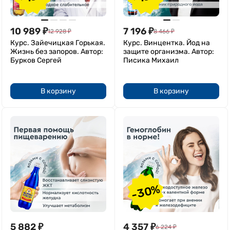
10 989
₽
7 196
₽
12 928
₽
8 466
₽
Курс. Зайечицкая Горькая.
Курс. Винцентка. Йод на
Жизнь без запоров. Автор:
защите организма. Автор:
Бурков Сергей
Писика Михаил
В корзину
В корзину
-30%
5 882
₽
4 357
₽
6 224
₽