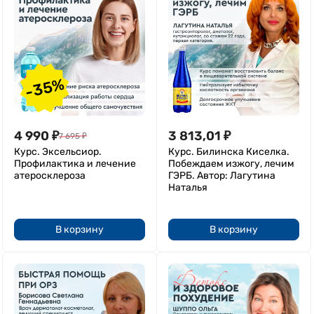
-35%
4 990
₽
3 813,01
₽
7 695
₽
Курс. Эксельсиор.
Курс. Билинска Киселка.
Профилактика и лечение
Побеждаем изжогу, лечим
атеросклероза
ГЭРБ. Автор: Лагутина
Наталья
В корзину
В корзину