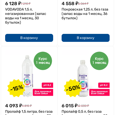
6 128
₽
4 558
₽
7 210
₽
5 064
₽
VODAVODA 1,5 л,
Покровская 1,25 л, без газа
негазированная (запас
(запас воды на 1 месяц, 36
воды на 1 месяц, 30
бутылок)
бутылок)
В корзину
В корзину
-50%
-15%
4 093
₽
6 015
₽
4 815
₽
12 030
₽
Пролайф 1,5 литра, без газа
Пролайф 0,5 л, без газа