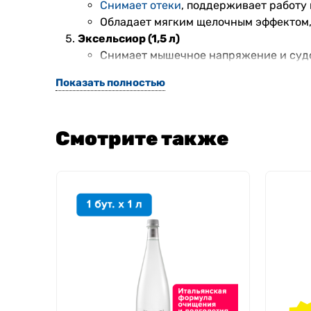
Снимает отеки
, поддерживает работу 
Обладает мягким щелочным эффектом,
Эксельсиор (1,5 л)
Снимает мышечное напряжение и суд
Поддерживает здоровье связок и кост
Показать полностью
Винцентка (1 л)
Укрепляет иммунитет, помогает при п
Восполняет
дефицит йода
, необходим
Смотрите также
Уменьшает изжогу.