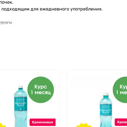
почек.
 подходящим для ежедневного употребления.
ороги.
ей.
ростудах.
ый для формирования нервной системы плода.