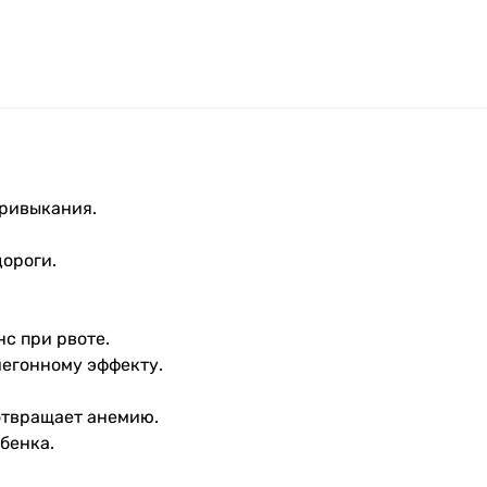
привыкания.
ороги.
с при рвоте.
чегонному эффекту.
отвращает анемию.
бенка.