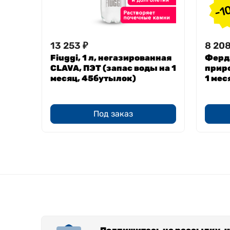
-1
13 253
₽
8 20
Fiuggi, 1 л, негазированная
Ферди
CLAVA, ПЭТ (запас воды на 1
приро
месяц, 45бутылок)
1 мес
Под заказ