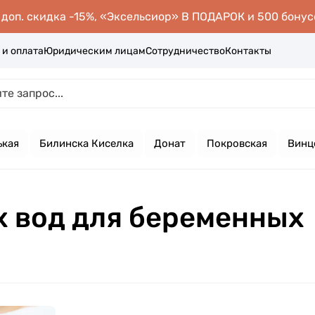
оп. скидка -15%, «Эксельсиор» В ПОДАРОК и 500 бонус
 и оплата
Юридическим лицам
Сотрудничество
Контакты
ькая
Билинска Киселка
Донат
Покровская
Винц
 вод для беременных