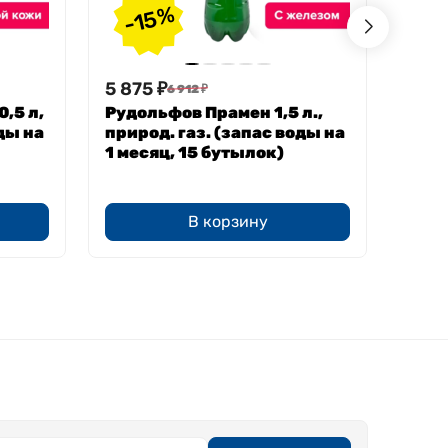
-
-15%
5 875
₽
8 16
6 912
₽
,5 л,
Рудольфов Прамен 1,5 л.,
Рудо
ды на
природ. газ. (запас воды на
прир
1 месяц, 15 бутылок)
1 ме
В корзину