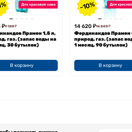
0%
-10%
8
₽
14 620
₽
9 120
₽
16 245
₽
нандов Прамен 1,5 л,
Фердинандов Прамен 0
д. газ. (запас воды на
природ. газ. (запас во
яц, 30 бутылок)
1 месяц, 90 бутылок)
В корзину
В корзину