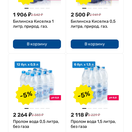
1 906
₽
2 500
₽
2 542
₽
2 941
₽
Билинска Киселка 1
Билинска Киселка 0,5
литр, природ. газ.
литра, природ. газ.
В корзину
В корзину
-5%
-5%
2 264
₽
2 118
₽
2 383
₽
2 229
₽
Пролом вода 0,5 литра,
Пролом вода 1,5 литра,
без газа
без газа