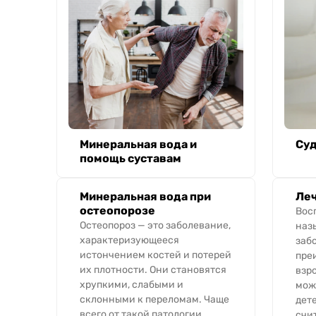
Минеральная вода и
Суд
помощь суставам
Минеральная вода при
Леч
остеопорозе
Вос
Остеопороз — это заболевание,
наз
характеризующееся
заб
истончением костей и потерей
пре
их плотности. Они становятся
взр
хрупкими, слабыми и
мож
склонными к переломам. Чаще
дет
всего от такой патологии
счит