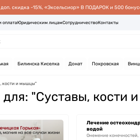
оп. скидка -15%, «Эксельсиор» В ПОДАРОК и 500 бонус
и оплата
Юридическим лицам
Сотрудничество
Контакты
ькая
Билинска Киселка
Донат
Покровская
Винц
, кости и мышцы"
 для: "Суставы, кости 
Лечение остеохонд
водой
Онемение конечностей,