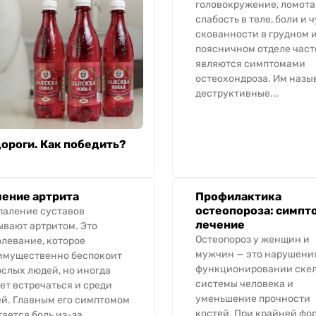
головокружение, ломота
слабость в теле, боли и 
скованности в грудном 
поясничном отделе част
являются симптомами
остеохондроза. Им назы
деструктивные...
ороги. Как победить?
ение артрита
Профилактика
остеопороза: симпт
паление суставов
лечение
ывают артритом. Это
Остеопороз у женщин и
олевание, которое
мужчин — это нарушени
имущественно беспокоит
функционировании ске
ослых людей, но иногда
системы человека и
ет встречаться и среди
уменьшение прочности
ей. Главным его симптомом
костей. При крайней фо
ается боль из-за...