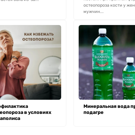
остеопороза кости у же
мужчин...
офилактика
Минеральная вода п
еопороза в условиях
подагре
аполиса