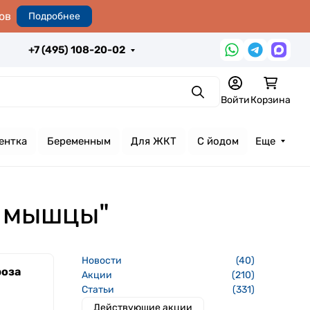
ов
Подробнее
+7 (495) 108-20-02
Поиск
Войти
Корзина
ентка
Беременным
Для ЖКТ
С йодом
Еще
и мышцы"
Новости
(40)
роза
Акции
(210)
Статьи
(331)
Действующие акции