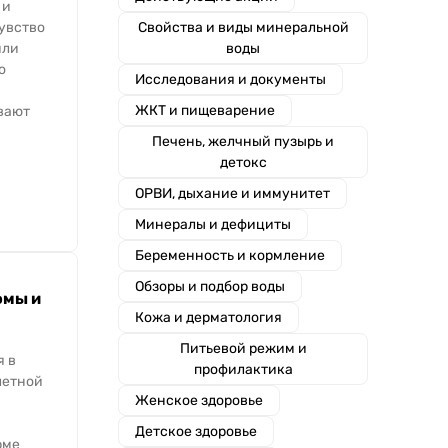
 и
чувство
Свойства и виды минеральной
или
воды
о
Исследования и документы
ЖКТ и пищеварение
вают
Печень, желчный пузырь и
детокс
ОРВИ, дыхание и иммунитет
Минералы и дефициты
Беременность и кормление
Обзоры и подбор воды
омы и
Кожа и дерматология
Питьевой режим и
я в
профилактика
летной
Женское здоровье
Детское здоровье
рме