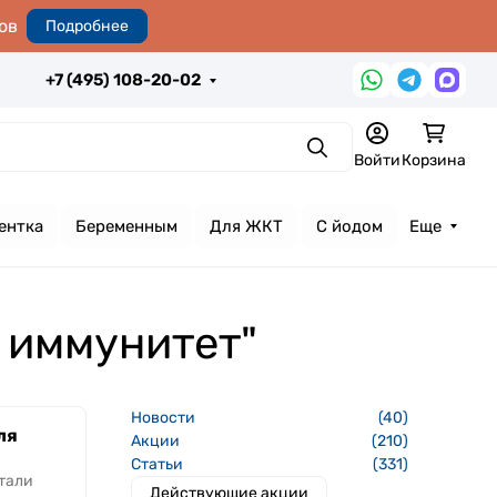
ов
Подробнее
+7 (495) 108-20-02
Поиск
Войти
Корзина
ентка
Беременным
Для ЖКТ
С йодом
Еще
и иммунитет"
Новости
(40)
ля
Акции
(210)
Статьи
(331)
стали
Действующие акции