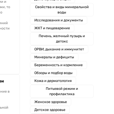
ми и
ми, то
Свойства и виды минеральной
 о
воды
Исследования и документы
мний
ЖКТ и пищеварение
ности
Печень, желчный пузырь и
детокс
ОРВИ, дыхание и иммунитет
Минералы и дефициты
Беременность и кормление
Обзоры и подбор воды
ри
Кожа и дерматология
Питьевой режим и
ение в
профилактика
Женское здоровье
льной
Детское здоровье