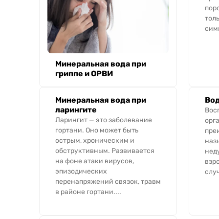
пор
тол
симп
Минеральная вода при
гриппе и ОРВИ
Минеральная вода при
Вод
ларингите
Вос
Ларингит — это заболевание
орг
гортани. Оно может быть
пре
острым, хроническим и
наз
обструктивным. Развивается
нед
на фоне атаки вирусов,
взр
эпизодических
случ
перенапряжений связок, травм
в районе гортани....