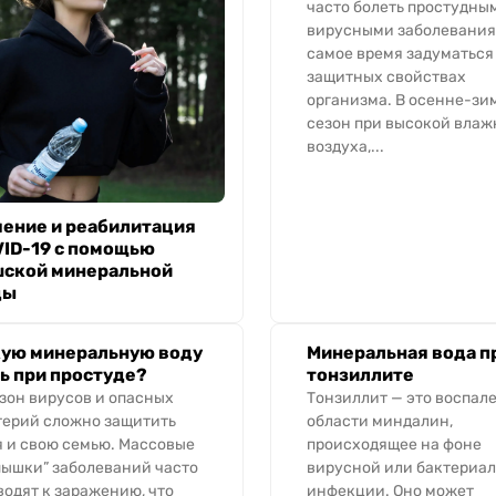
часто болеть простудны
вирусными заболевания
самое время задуматься
защитных свойствах
организма. В осенне-зи
сезон при высокой влаж
воздуха,...
ение и реабилитация
ID-19 с помощью
шской минеральной
ды
ую минеральную воду
Минеральная вода п
ь при простуде?
тонзиллите
езон вирусов и опасных
Тонзиллит — это воспал
терий сложно защитить
области миндалин,
я и свою семью. Массовые
происходящее на фоне
пышки” заболеваний часто
вирусной или бактериа
водят к заражению, что
инфекции. Оно может