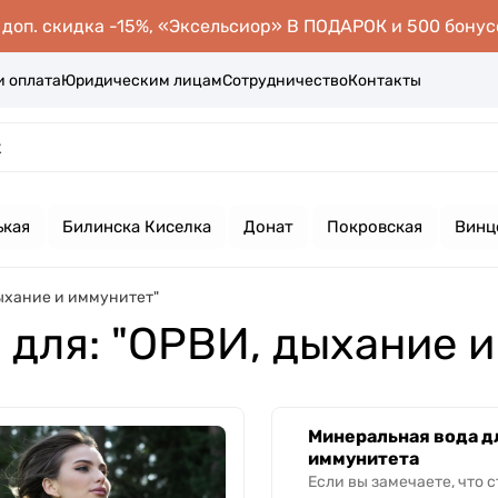
оп. скидка -15%, «Эксельсиор» В ПОДАРОК и 500 бонус
и оплата
Юридическим лицам
Сотрудничество
Контакты
ькая
Билинска Киселка
Донат
Покровская
Винц
дыхание и иммунитет"
 для: "ОРВИ, дыхание 
Минеральная вода д
иммунитета
Если вы замечаете, что 