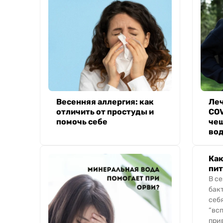
Весенняя аллергия: как
Леч
отличить от простуды и
COV
помочь себе
че
во
Как
пит
В с
бак
себ
“вс
при