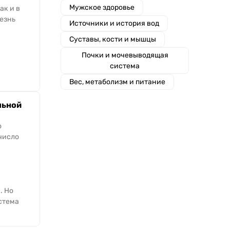
Мужское здоровье
ак и в
езнь
Источники и история вод
Суставы, кости и мышцы
Почки и мочевыводящая
система
Вес, метаболизм и питание
льной
о
число
. Но
стема