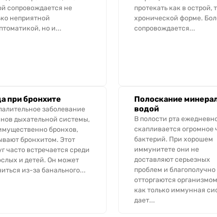
ой сопровождается не
протекать как в острой, т
ько неприятной
хронической форме. Бол
томатикой, но и...
сопровождается...
а при бронхите
Полоскание минера
водой
палительное заболевание
В полости рта ежедневн
анов дыхательной системы,
скапливается огромное 
имущественно бронхов,
бактерий. При хорошем
ывают бронхитом. Этот
иммунитете они не
уг часто встречается среди
доставляют серьезных
ослых и детей. Он может
проблем и благополучно
иться из-за банального...
отторгаются организмом
как только иммунная си
дает...