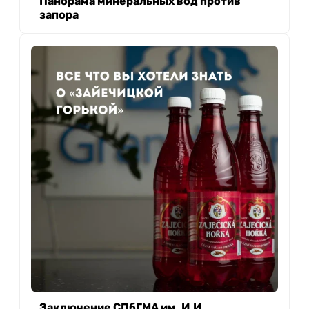
Панорама минеральных вод против
запора
Заключение СПбГМА им. И.И.