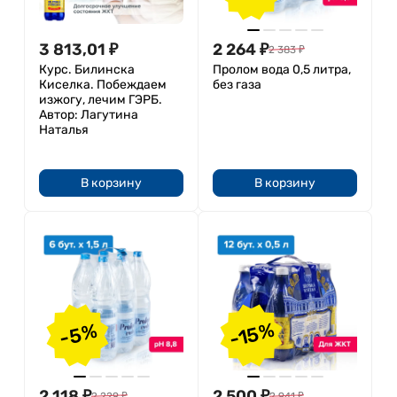
3 813,01
₽
2 264
₽
2 383
₽
Курс. Билинска
Пролом вода 0,5 литра,
Киселка. Побеждаем
без газа
изжогу, лечим ГЭРБ.
Автор: Лагутина
Наталья
В корзину
В корзину
-15%
-5%
2 118
₽
2 500
₽
2 229
₽
2 941
₽