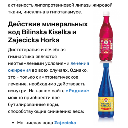
активность липопротеиновой липазы жировой
ткани, инсулина в гипоталамусе.
Действие минеральных
вод Bilinska Kiselka и
Zajecicka Horka
Диетотерапия и лечебная
гимнастика являются
неотъемлемыми условиями
лечения
ожирения
во всех случаях. Однако,
это - только симптоматическое
лечение, необходимо действовать
изнутри. На нашем сайте
«Родник»
можно приобрести две
бутилированные воды,
способствующие снижению веса:
Магниевая вода
Zajecicka