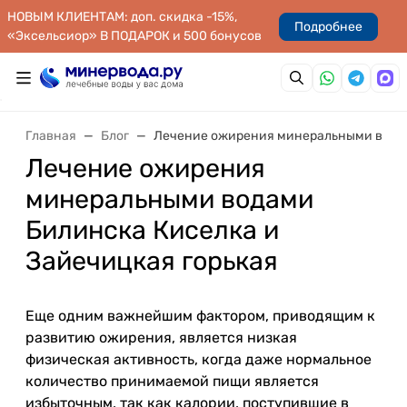
НОВЫМ КЛИЕНТАМ: доп. скидка -15%,
Подробнее
«Эксельсиор» В ПОДАРОК и 500 бонусов
Главная
Блог
Лечение ожирения минеральными водам
Лечение ожирения
минеральными водами
Билинска Киселка и
Зайечицкая горькая
Еще одним важнейшим фактором, приводящим к
развитию ожирения, является низкая
физическая активность, когда даже нормальное
количество принимаемой пищи является
избыточным, так как калории, поступившие в