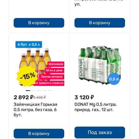
уп.
В корзину
В корзину
-15%
2 892
₽
3 120
₽
3 402
₽
Зайечицкая Горькая
DONAT Mg 0,5 литра,
0,5 литра, без газа, 6
природ. газ., 12 шт.
бут.
Под заказ
В корзину