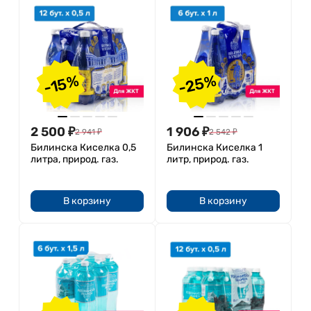
-25%
-15%
2 500
₽
1 906
₽
2 941
₽
2 542
₽
Билинска Киселка 0,5
Билинска Киселка 1
литра, природ. газ.
литр, природ. газ.
В корзину
В корзину