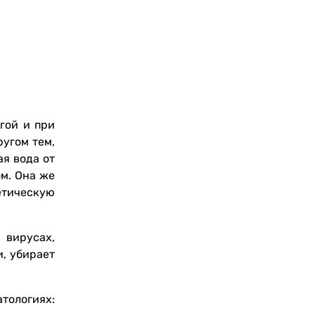
гой и при
ругом тем,
ая вода от
м. Она же
тическую
 вирусах,
, убирает
тологиях: