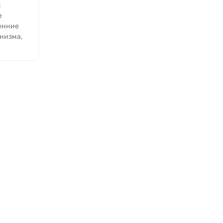
:
е
енние
низма,