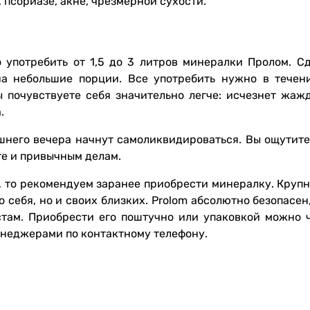
 псориазе, акне, чрезмерной сухости.
о употребить от 1,5 до 3 литров минералки Пролом. Сд
на небольшие порции. Все употребить нужно в течен
ы почувствуете себя значительно легче: исчезнет жажд
.
ашнего вечера начнут самоликвидироваться. Вы ощутите
те и привычным делам.
о, то рекомендуем заранее приобрести минералку. Круп
 себя, но и своих близких. Prolom абсолютно безопасен
стам. Приобрести его поштучно или упаковкой можно 
енеджерами по контактному телефону.