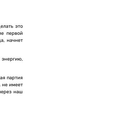
елать это
ие первой
а, начнет
 энергию,
ная партия
, не имеет
через наш