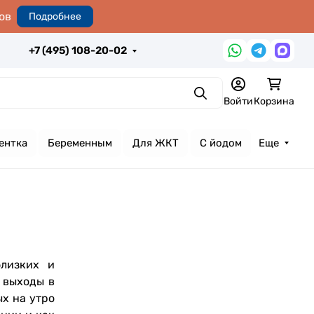
ов
Подробнее
+7 (495) 108-20-02
Поиск
Войти
Корзина
ентка
Беременным
Для ЖКТ
С йодом
Еще
лизких и
 выходы в
х на утро