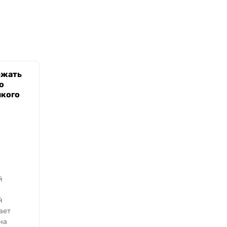
ржать
о
икого
й
й
ает
на