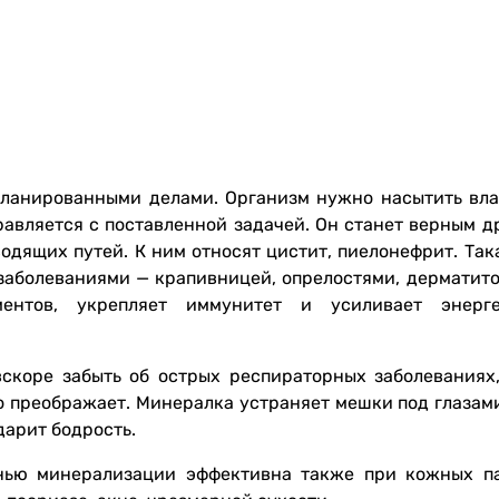
планированными делами. Организм нужно насытить вла
равляется с поставленной задачей. Он станет верным д
одящих путей. К ним относят цистит, пиелонефрит. Так
заболеваниями — крапивницей, опрелостями, дерматито
ентов, укрепляет иммунитет и усиливает энерге
скоре забыть об острых респираторных заболеваниях,
о преображает. Минералка устраняет мешки под глазами
дарит бодрость.
енью минерализации эффективна также при кожных па