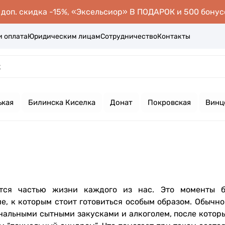
оп. скидка -15%, «Эксельсиор» В ПОДАРОК и 500 бонус
и оплата
Юридическим лицам
Сотрудничество
Контакты
ькая
Билинска Киселка
Донат
Покровская
Винц
тся частью жизни каждого из нас. Это моменты б
е, к которым стоит готовиться особым образом. Обычно
нальными сытными закусками и алкоголем, после которы