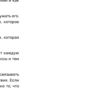
нии и как
ужать его.
, которое
, которая
ет каждую
ссы и тем
связывать
твия. Если
но то, что