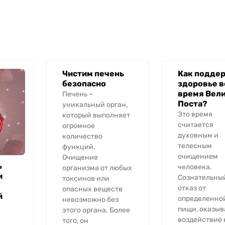
Чистим печень
Как подде
безопасно
здоровье в
время Вел
Печень –
Поста?
уникальный орган,
Это время
который выполняет
считается
огромное
духовным и
количество
телесным
функций.
очищением
Очищение
ь
человека.
организма от любых
и
Сознательны
токсинов или
отказ от
опасных веществ
й
определенно
невозможно без
пищи, оказыв
этого органа. Более
воздействие 
того, он