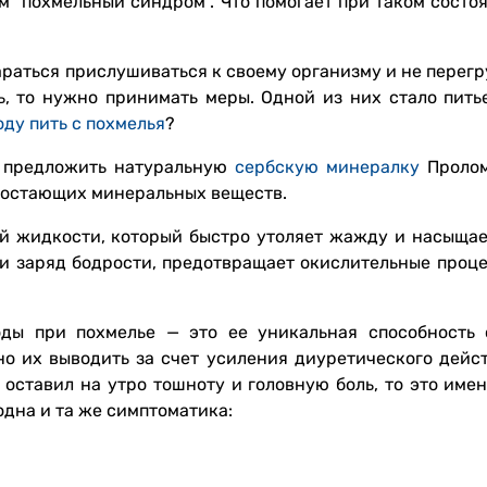
 “похмельный синдром”. Что помогает при таком состоя
араться прислушиваться к своему организму и не перегр
ь, то нужно принимать меры. Одной из них стало питье
оду пить с похмелья
?
о предложить натуральную
сербскую минералку
Пролом
достающих минеральных веществ.
ой жидкости, который быстро утоляет жажду и насыща
 и заряд бодрости, предотвращает окислительные проце
оды при похмелье — это ее уникальная способность 
тно их выводить за счет усиления диуретического дейс
оставил на утро тошноту и головную боль, то это имен
одна и та же симптоматика: