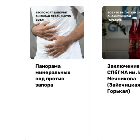
Панорама
Заключение
минеральных
СПбГМА им. 
вод против
Мечникова
запора
(Зайечицка
Горькая)