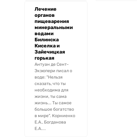
Лечение
органов
пищеварения
минеральными
водами
Билинска
Киселка и
Зайечицкая
горькая
Антуан де Сент-
Экзюпери писал о
воде: "Нельзя
сказать, что ты
необходима для
жизни, ты сама
жизнь... Ты самое
большое богатство
в мире". Корниенко
Е.А., Богданова
Е.А....