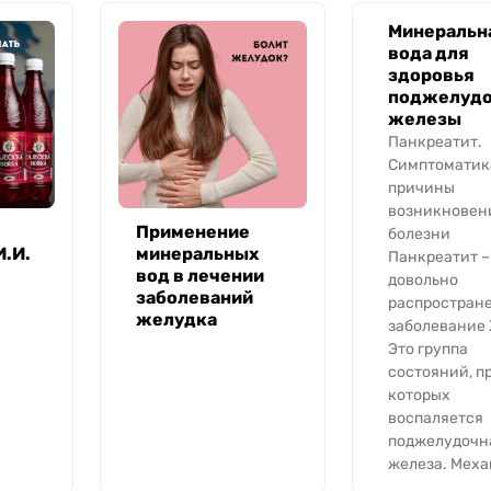
Минеральн
вода для
здоровья
поджелудо
железы
Панкреатит.
Симптоматик
причины
возникновен
Применение
болезни
И.И.
минеральных
Панкреатит –
вод в лечении
довольно
я
заболеваний
распростран
желудка
заболевание
Это группа
состояний, п
которых
воспаляется
поджелудочн
железа. Меха