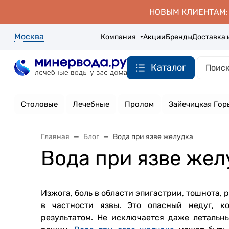
НОВЫМ КЛИЕНТАМ: д
Москва
Компания
Акции
Бренды
Доставка 
Каталог
Столовые
Лечебные
Пролом
Зайечицкая Гор
Главная
Блог
Вода при язве желудка
Вода при язве жел
Изжога, боль в области эпигастрии, тошнота,
в частности язвы. Это опасный недуг, к
результатом. Не исключается даже летальн