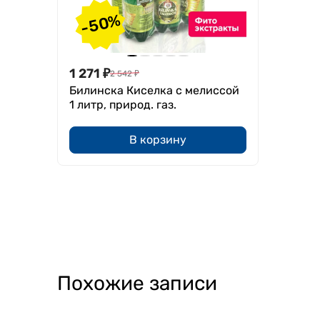
-50%
1 271
₽
2 542
₽
Билинска Киселка с мелиссой
1 литр, природ. газ.
В корзину
Похожие записи