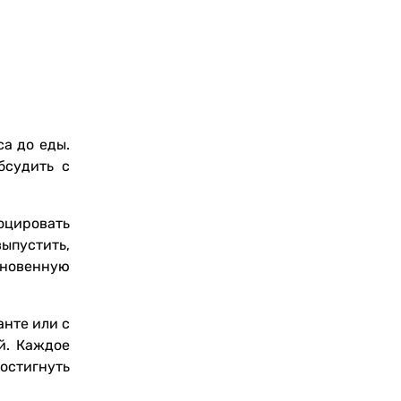
са до еды.
бсудить с
оцировать
выпустить,
кновенную
анте или с
й. Каждое
остигнуть