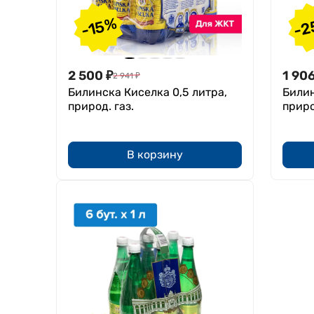
-2
-15%
2 500
₽
1 90
2 941
₽
Билинска Киселка 0,5 литра,
Билин
природ. газ.
приро
В корзину