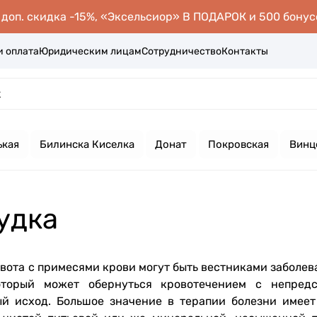
оп. скидка -15%, «Эксельсиор» В ПОДАРОК и 500 бонус
и оплата
Юридическим лицам
Сотрудничество
Контакты
ькая
Билинска Киселка
Донат
Покровская
Винц
удка
 рвота с примесями крови могут быть вестниками заболе
оторый может обернуться кровотечением с непред
ый исход. Большое значение в терапии болезни имеет