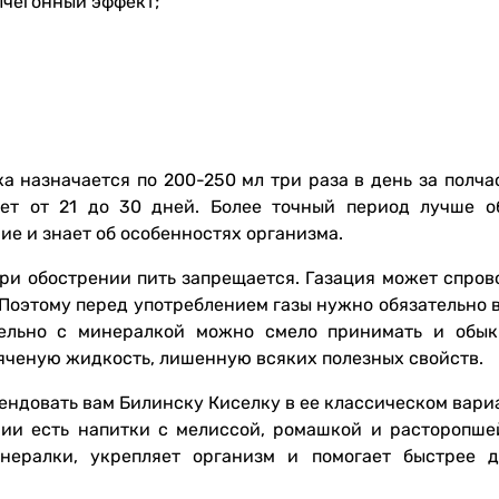
лчегонный эффект;
 назначается по 200-250 мл три раза в день за полча
яет от 21 до 30 дней. Более точный период лучше о
ие и знает об особенностях организма.
при обострении пить запрещается. Газация может спров
 Поэтому перед употреблением газы нужно обязательно 
лельно с минералкой можно смело принимать и обы
пяченую жидкость, лишенную всяких полезных свойств.
ендовать вам Билинску Киселку в ее классическом вари
чии есть напитки с мелиссой, ромашкой и расторопше
нералки, укрепляет организм и помогает быстрее д