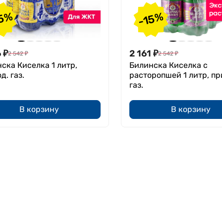
5%
-15%
6
₽
2 161
₽
2 542
₽
2 542
₽
ска Киселка 1 литр,
Билинска Киселка с
д. газ.
расторопшей 1 литр, пр
газ.
В корзину
В корзину