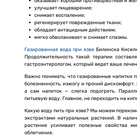
оказывает хороший противорвотный и же
улучшает пищеварение;
снимает воспаление;
регенерирует поврежденные ткани;
обладает антацидным действием;
мягко обволакивает и снимает спазмы.
Газированная вода при язве
Билинска Киселка
Продолжительность такой терапии составл
гастроэнтерологом, который ведет ваше лечен
Важно понимать, что газированные напитки 
болезненность, изжогу и прочий дискомфорт.
а сам напиток — слегка подогреть. Парал
питьевую воду. Главное, не переходить на ки
Какую воду пить при язве? Мы можем пореком
экстрактами натуральных растений. В нали
растение усиливает полезные свойства ми
облегчения.