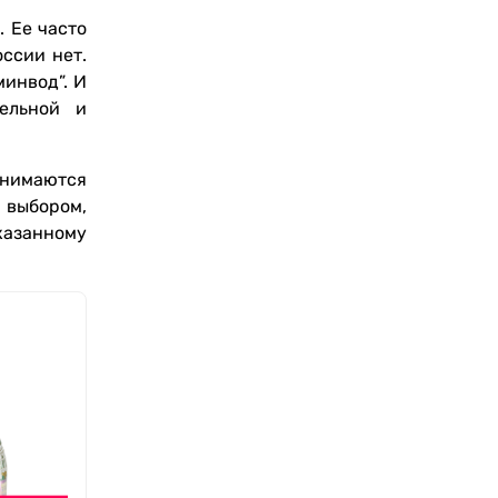
 Ее часто
ссии нет.
инвод”. И
тельной и
инимаются
 выбором,
казанному