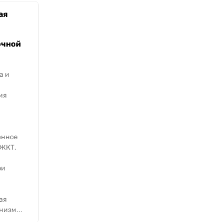
ая
чной
а и
ия
енное
 ЖКТ.
ри
ая
низм...