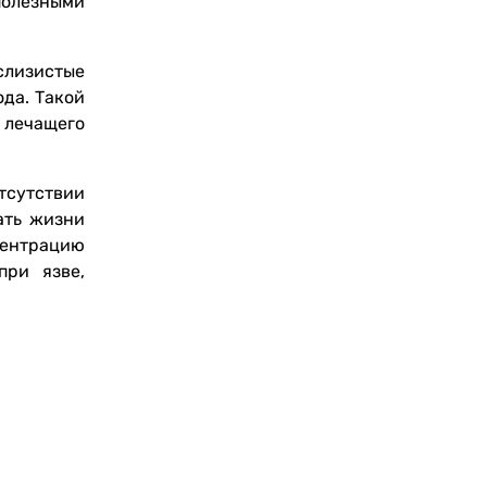
полезными
слизистые
да. Такой
 лечащего
тсутствии
ать жизни
центрацию
при язве,