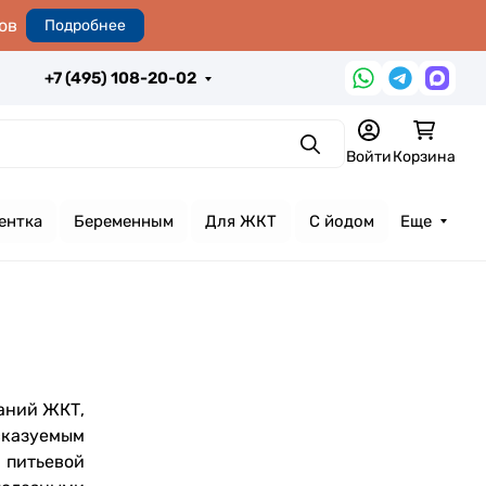
ов
Подробнее
+7 (495) 108-20-02
Поиск
Войти
Корзина
ентка
Беременным
Для ЖКТ
С йодом
Еще
ваний ЖКТ,
сказуемым
 питьевой