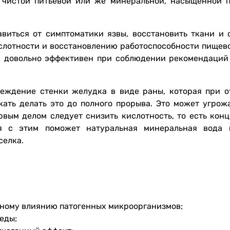
чистой питьевой или же минеральной, насыщенной 
виться от симптоматики язвы, восстановить ткани и 
слотности и восстановлению работоспособности пищево
и довольно эффективен при соблюдении рекомендаций
реждение стенки желудка в виде раны, которая при о
жать делать это до полного прорыва. Это может угрож
ервым делом следует снизить кислотность, то есть кон
я с этим поможет натуральная минеральная вода 
селка.
бному влиянию патогенных микроорганизмов;
еды;