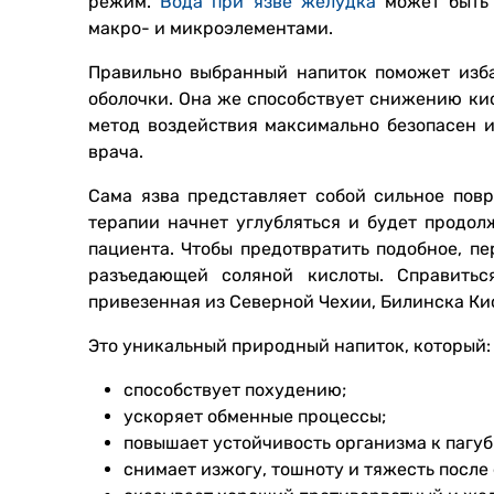
режим.
Вода при язве желудка
может быть 
макро- и микроэлементами.
Правильно выбранный напиток поможет изба
оболочки. Она же способствует снижению ки
метод воздействия максимально безопасен 
врача.
Сама язва представляет собой сильное пов
терапии начнет углубляться и будет продол
пациента. Чтобы предотвратить подобное, п
разъедающей соляной кислоты. Справитьс
привезенная из Северной Чехии, Билинска Ки
Это уникальный природный напиток, который:
способствует похудению;
ускоряет обменные процессы;
повышает устойчивость организма к пагу
снимает изжогу, тошноту и тяжесть после 