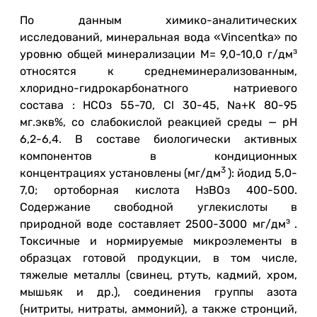
По данным химико-аналитических
исследований, минеральная вода «Vincentka» по
з
уровню общей минерализации М= 9,0-10,0 г/дм
относятся к среднеминерализованным,
хлоридно-гидрокарбонатного натриевого
состава : НСОз 55-70, Cl 30-45, Na+К 80-95
мг.экв%, со слабокислой реакцией среды — рН
6,2-6,4. В составе биологически активных
компонентов в кондиционных
3
концентрациях установлены (мг/дм
): йодид 5,0-
7,0; ортоборная кислота НзВОз 400-500.
Содержание свободной углекислоты в
з
природной воде составляет 2500-3000 мг/дм
.
Токсичные и нормируемые микроэлементы в
образцах готовой продукции, в том числе,
тяжелые металлы (свинец, ртуть, кадмий, хром,
мышьяк и др.), соединения группы азота
(нитриты, нитраты, аммоний), а также стронций,