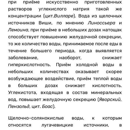
при приёме искусственно приготовленных
растворов углекислого натрия такой же
концентрации (цит.
Вилларе
). Вода из щелочных
источников Виши, по мнению
Линоссьера
и
Лемоина
, при приёме в небольших дозах натощак
способствует повышению желудочной секреции,
то же количество воды, принимаемое после еды в
течение большего периода, когда выявляется
заболевание, наоборот, снижает
гиперкислотность. Приём холодной воды в
небольших количествах оказывает скорее
возбуждающее воздействие, приём теплой воды
в больших дозах снижает кислотность.
Углекистота, входящая в состав минеральных
вод, повышает желудочную секрецию (
Яворский
,
Пензольд
, цит.
Боас
).
Щелочно–солянокислые воды, к которым
относятся лугачевицкие источники, в