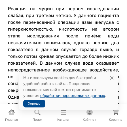
Реакция на муцин при первом исследовании
слабая, при третьем четкая. У данного пациента
после перенесенной операции язвы желудка с
гиперкислотностью, кислотность на втором
этапе исследования после приёма воды
незначительно понизилась, однако первые два
показателя в данном случае гораздо выше, и
только потом кривая опускается до более низких
показателей. В данном случае вода оказывает
непосредственное возбуждающее воздействие,
но в ходе спровоцированной секреции
Мы используем cookies для быстрой и
обнаруживается понижение желудочной
удобной работы сайта. Продолжая
пользоваться сайтом, вы принимаете
секреции (подобно тому, как и в пр. 2, 8,12).
условия
обработки персональных данных
.
Однако в результате третьего исследования
снова выявляется наличие гиперкислотности
Хорошо
гораздо более высокой степени, чем в начале.
Субъективное обследование показало, что
Главная
Поиск
Каталог
Кабинет
Корзина
пациент чувствовал себя гораздо лучше, изжога