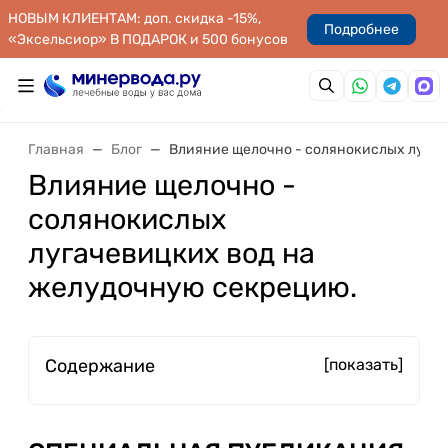
НОВЫМ КЛИЕНТАМ: доп. скидка -15%,
Подробнее
«Эксельсиор» В ПОДАРОК и 500 бонусов
Главная
Блог
Влияние щелочно - солянокислых лугач
Влияние щелочно -
солянокислых
лугачевицких вод на
желудочную секрецию.
Содержание
[показать]