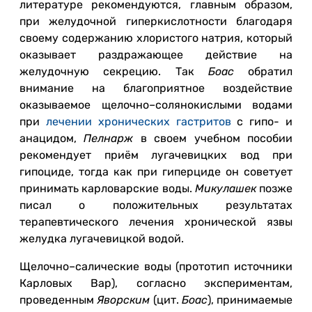
литературе рекомендуются, главным образом,
при желудочной гиперкислотности благодаря
своему содержанию хлористого натрия, который
оказывает раздражающее действие на
желудочную секрецию. Так
Боас
обратил
внимание на благоприятное воздействие
оказываемое щелочно–солянокислыми водами
при
лечении хронических гастритов
с гипо- и
анацидом,
Пелнарж
в своем учебном пособии
рекомендует приём лугачевицких вод при
гипоциде, тогда как при гиперциде он советует
принимать карловарские воды.
Микулашек
позже
писал о положительных результатах
терапевтического лечения хронической язвы
желудка лугачевицкой водой.
Щелочно–салические воды (прототип источники
Карловых Вар), согласно экспериментам,
проведенным
Яворским
(цит.
Боас
), принимаемые