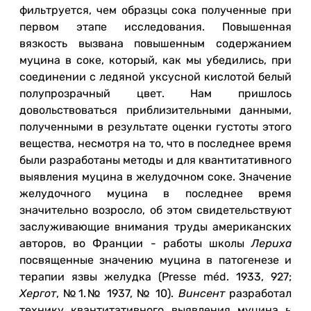
фильтруется, чем образцы сока полученные при
первом этапе исследования. Повышенная
вязкость вызвана повышенным содержанием
муцина в соке, который, как мы убедились, при
соединении с ледяной уксусной кислотой белый
полупрозрачный цвет. Нам пришлось
довольствоваться приблизительными данными,
полученными в результате оценки густоты этого
вещества, несмотря на то, что в последнее время
были разработаны методы и для квантитативного
выявления муцина в желудочном соке. Значение
желудочного муцина в последнее время
значительно возросло, об этом свидетельствуют
заслуживающие внимания труды американских
авторов, во Франции - работы школы
Лериха
посвященные значению муцина в патогенезе и
терапии язвы желудка (Presse méd. 1933, 927;
Хергот
, №1.№ 1937, № 10).
Винсент
разработал
технику квантитативного выявления муцина в