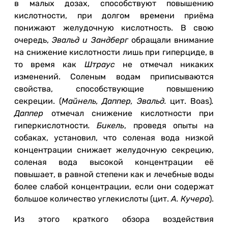
в малых дозах, способствуют повышению
кислотности, при долгом времени приёма
понижают желудочную кислотность. В свою
очередь,
Эвальд и Зандберг
обращали внимание
на снижение кислотности лишь при гиперциде, в
то время как
Штраус
не отмечал никаких
изменений. Соленым водам приписываются
свойства, способствующие повышению
секреции. (
M
айнель, Даппер,
Эвальд.
цит. Boas)
.
Даппер
отмечал снижение кислотности при
гиперкислотности
. Бикель
, проведя опыты на
собаках, установил, что соленая вода низкой
концентрации снижает желудочную секрецию,
соленая вода высокой концентрации её
повышает, в равной степени как и лечебные воды
более слабой концентрации, если они содержат
большое количество углекислоты (цит.
А. Кучера
).
Из этого краткого обзора воздействия