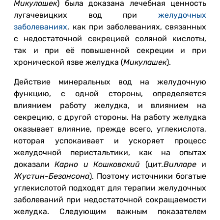
Микулашек
) была доказана лечебная ценность
лугачевицких вод при
желудочных
заболеваниях
, как при заболеваниях, связанных
с недостаточной секрецией соляной кислоты,
так и при её повышенной секреции и при
хронической язве желудка (
Микулашек
).
Действие минеральных вод на желудочную
функцию, с одной стороны, определяется
влиянием работу желудка, и влиянием на
секрецию, с другой стороны. На работу желудка
оказывает влияние, прежде всего, углекислота,
которая успокаивает и ускоряет процесс
желудочной перистальтики, как на опытах
доказали
Карно и Кошковский
(цит
.Вилларе
и
Жустин-Безансона
). Поэтому источники богатые
углекислотой подходят для терапии желудочных
заболеваний при недостаточной сокращаемости
желудка. Следующим важным показателем