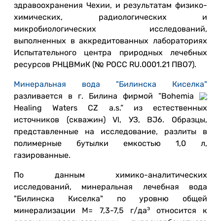
здравоохранения Чехии, и результатам физико-
химических, радиологических и
микробиологических исследований,
выполненных в аккредитованных лабораториях
Испытательного центра природных лечебных
ресурсов РНЦВМиК (№ РОСС RU.0001.21 ПВО7).
Минеральная вода "Билинска Киселка"
разливается в г. Билина фирмой ”Bohemia
Healing Waters CZ a.s.” из естественных
источников (скважин) Vl, УЗ, ВЈ6. Образцы,
представленные на исследование, разлиты в
полимерные бутылки емкостью 1,0 л,
газированные.
По данным химико-аналитических
исследований, минеральная лечебная вода
"Билинска Киселка" по уровню общей
з
минерализации М= 7,3-7,5 г/да
относится к