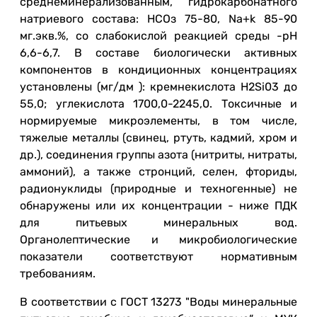
среднеминерализованным, гидрокарбонатного
натриевого состава: НСОз 75-80, Na+k 85-90
мг.экв.%, со слабокислой реакцией среды -рН
6,6-6,7. В составе биологически активных
компонентов в кондиционных концентрациях
установлены (мг/дм ): кремнекислота H2Si03 до
55,0; углекислота 1700,0-2245,0. Токсичные и
нормируемые микроэлементы, в том числе,
тяжелые металлы (свинец, ртуть, кадмий, хром и
др.), соединения группы азота (нитриты, нитраты,
аммоний), а также стронций, селен, фториды,
радионуклиды (природные и техногенные) не
обнаружены или их концентрации - ниже ПДК
для питьевых минеральных вод.
Органолептические и микробиологические
показатели соответствуют нормативным
требованиям.
В соответствии с ГОСТ 13273 "Воды минеральные