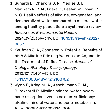
Sunardi D., Chandra D. N., Medise B. E.,
Manikam N. R. M., Friska D., Lestari W., Insani P.
N. C. Health effects of alkaline, oxygenated, and
demineralized water compared to mineral water
among healthy population: a systematic review.
Reviews on Environmental Health
.
2024;39(2):339–349. DOI:
10.1515/reveh-2022-
0057
.
Koufman J. A., Johnston N. Potential Benefits of
pH 8.8 Alkaline Drinking Water as an Adjunct in
the Treatment of Reflux Disease.
Annals of
Otology, Rhinology & Laryngology
.
2012;121(7):431–434. DOI:
10.1177/000348941212100702
.
Wynn E., Krieg M.-A., Aeschlimann J.-M.,
Burckhardt P. Alkaline mineral water lowers
bone resorption even in calcium sufficiency:
alkaline mineral water and bone metabolism.
Bone
. 2009;44(1):120–124. DOI: