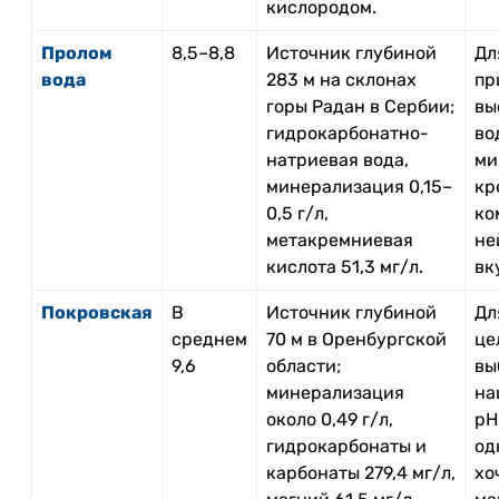
кислородом.
Пролом
8,5–8,8
Источник глубиной
Дл
вода
283 м на склонах
пр
горы Радан в Сербии;
вы
гидрокарбонатно-
во
натриевая вода,
ми
минерализация 0,15–
кр
0,5 г/л,
ко
метакремниевая
не
кислота 51,3 мг/л.
вк
Покровская
В
Источник глубиной
Дл
среднем
70 м в Оренбургской
це
9,6
области;
вы
минерализация
на
около 0,49 г/л,
pH
гидрокарбонаты и
од
карбонаты 279,4 мг/л,
хо