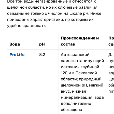
Все три воды негазированные и относятся к
щелочной области, но их ключевые различия
связаны не только с числом на шкале pH. Ниже
приведены характеристики, по которым их
удобно сравнивать.
Происхождение и
Пр
Вода
pH
состав
сц
ProLife
8,2
Артезианский
Дл
самофонтанирующий
ну
источник глубиной
не
120 м в Псковской
во
области; природный
ще
щелочной pH, мягкий
об
вкус, низкая
пи
минерализация; вода
дополнительно
обогащена