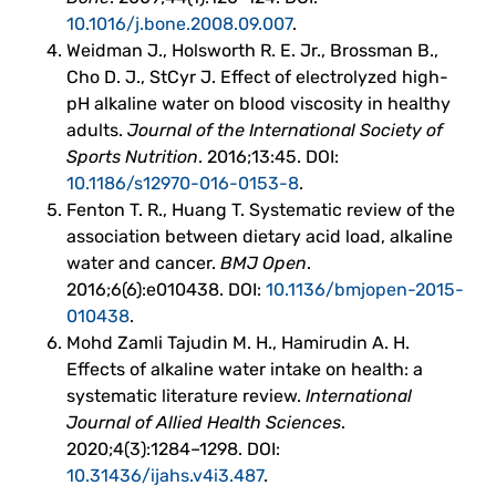
10.1016/j.bone.2008.09.007
.
Weidman J., Holsworth R. E. Jr., Brossman B.,
Cho D. J., StCyr J. Effect of electrolyzed high-
pH alkaline water on blood viscosity in healthy
adults.
Journal of the International Society of
Sports Nutrition
. 2016;13:45. DOI:
10.1186/s12970-016-0153-8
.
Fenton T. R., Huang T. Systematic review of the
association between dietary acid load, alkaline
water and cancer.
BMJ Open
.
2016;6(6):e010438. DOI:
10.1136/bmjopen-2015-
010438
.
Mohd Zamli Tajudin M. H., Hamirudin A. H.
Effects of alkaline water intake on health: a
systematic literature review.
International
Journal of Allied Health Sciences
.
2020;4(3):1284–1298. DOI:
10.31436/ijahs.v4i3.487
.