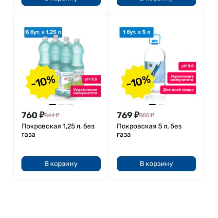
-10%
-10%
760
₽
769
₽
844
₽
855
₽
Покровская 1,25 л, без
Покровская 5 л, без
газа
газа
В корзину
В корзину