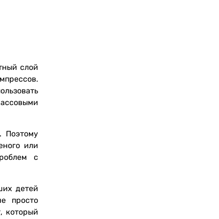
тный слой
мпрессов.
ользовать
массовыми
. Поэтому
еного или
проблем с
ших детей
не просто
, который