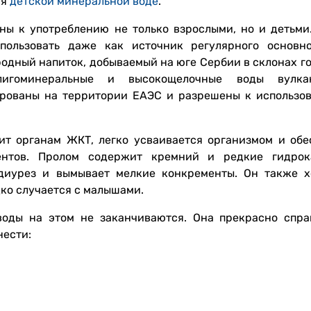
ся
детской минеральной воде
.
ы к употреблению не только взрослыми, но и детьми.
пользовать даже как источник регулярного основно
одный напиток, добываемый на юге Сербии в склонах го
игоминеральные и высокощелочные воды вулкан
ированы на территории ЕАЭС и разрешены к использо
т органам ЖКТ, легко усваивается организмом и обе
нтов. Пролом содержит кремний и редкие гидрока
 диурез и вымывает мелкие конкременты. Он также 
дко случается с малышами.
воды на этом не заканчиваются. Она прекрасно спра
нести: