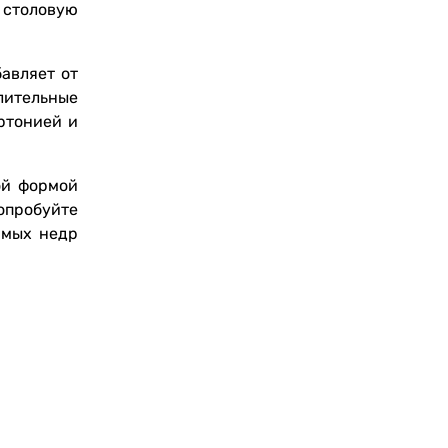
 столовую
авляет от
лительные
ртонией и
ой формой
опробуйте
амых недр