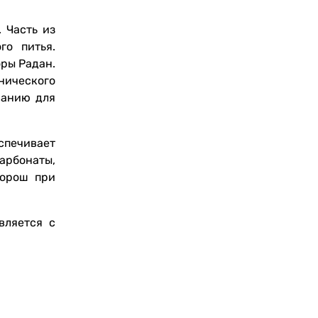
 Часть из
го питья.
ры Радан.
ического
ванию для
спечивает
рбонаты,
хорош при
вляется с