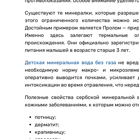
противопоказаний. Особое внимание уделяет
Существуют те минералки, которые разрешен
этого ограниченного количества можно ис
Достойным примером является Пролом — прир
Именно здесь залегают термальные ол
происхождения. Они официально зарегистр
питания малышей в возрасте старше 3 лет.
Детская минеральная вода без газа
не вреди
необходимую норму макро- и микроэлеме
оперативно выводится почками, усиливает
интоксикации во время отравления, что нере
Полезные свойства сербской минеральной 
кожными заболеваниями, к которым можно от
потницу;
дерматит;
крапивницу;