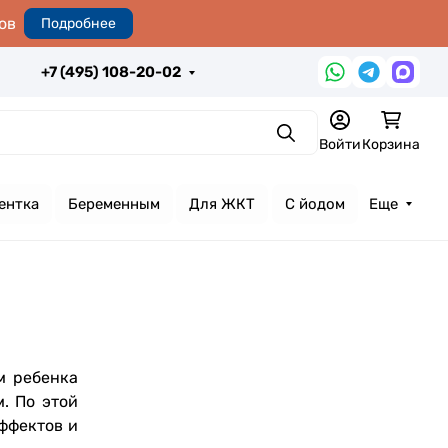
ов
Подробнее
+7 (495) 108-20-02
Поиск
Войти
Корзина
ентка
Беременным
Для ЖКТ
С йодом
Еще
м ребенка
. По этой
ффектов и