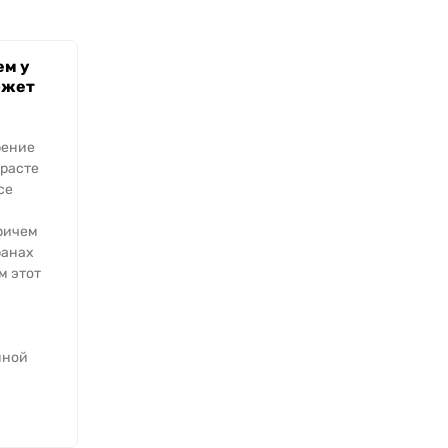
ем у
ожет
я
рение
зрасте
се
ричем
ранах
м этот
нной