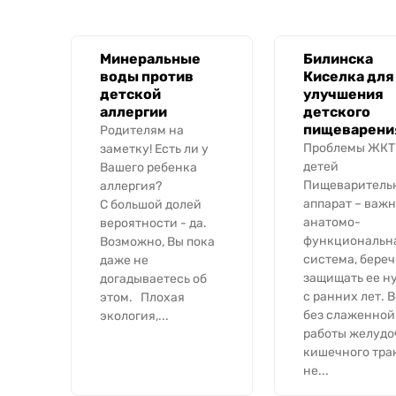
Минеральные
Билинска
воды против
Киселка для
детской
улучшения
аллергии
детского
пищеварени
Родителям на
Проблемы ЖКТ
заметку! Есть ли у
детей
Вашего ребенка
Пищеваритель
аллергия?
аппарат – важ
С большой долей
анатомо-
вероятности - да.
функциональн
Возможно, Вы пока
система, береч
даже не
защищать ее н
догадываетесь об
с ранних лет. 
этом. Плохая
без слаженной
экология,...
работы желудо
кишечного тра
не...