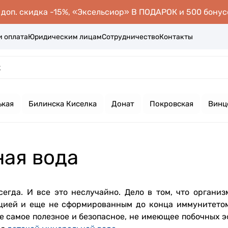
оп. скидка -15%, «Эксельсиор» В ПОДАРОК и 500 бонус
и оплата
Юридическим лицам
Сотрудничество
Контакты
ькая
Билинска Киселка
Донат
Покровская
Винц
ная вода
сегда. И все это неслучайно. Дело в том, что организ
кцией и еще не сформированным до конца иммунитетом
е самое полезное и безопасное, не имеющее побочных э