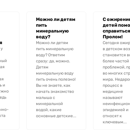
Можно ли детям
С ожирени
пить
детей пом
минеральную
справитьс
воду?
Пролом!
я
Можно ли детям
Сегодня ожи
 у
пить минеральную
в детском во
воду? Ответим
становится в
ный
сразу: да, можно.
более частой
ная
Детям
проблемой, п
минеральную воду
во многих ст
ая
пить очень полезно!
мира. Недаро
ь и
Вы не знаете, как
процесс в
ужно
начать знакомство
медицине
Ведь
малыша с
называют
минеральной
неинфекцио
чно-
водой, какие
эпидемией и
кта
основные детские...
относят к
ключевым...