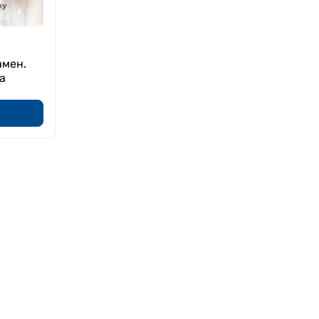
амен.
а