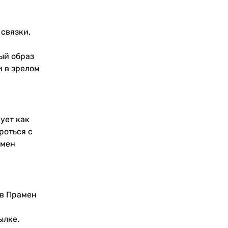
 связки,
ый образ
и в зрелом
ует как
роться с
амен
ов Прамен
ылке.