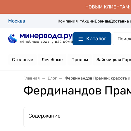
НОВЫМ КЛИЕНТАМ: д
Москва
Компания
Акции
Бренды
Доставка 
Каталог
Столовые
Лечебные
Пролом
Зайечицкая Гор
Главная
Блог
Фердинандов Прамен: красота и 
Фердинандов Праме
Содержание