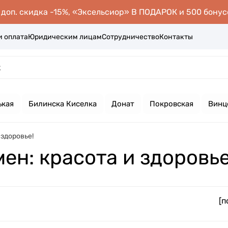
оп. скидка -15%, «Эксельсиор» В ПОДАРОК и 500 бонус
и оплата
Юридическим лицам
Сотрудничество
Контакты
ькая
Билинска Киселка
Донат
Покровская
Винц
здоровье!
н: красота и здоровье
[п