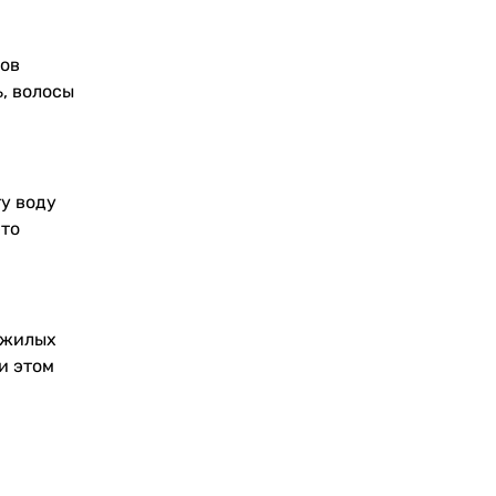
дов
, волосы
у воду
это
ожилых
и этом