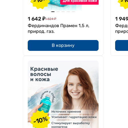
1 642
₽
1 94
1 824
₽
Фердинандов Прамен 1,5 л,
Ферди
природ. газ.
приро
В корзину
-10%