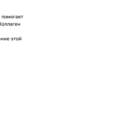
 помогает
 Коллаген
ение этой