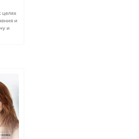
х целях
нения и
чу и