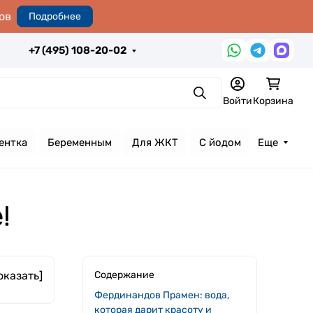
ов
Подробнее
+7 (495) 108-20-02
Поиск
Войти
Корзина
ентка
Беременным
Для ЖКТ
С йодом
Еще
!
оказать]
Содержание
Фердинандов Прамен: вода,
которая дарит красоту и