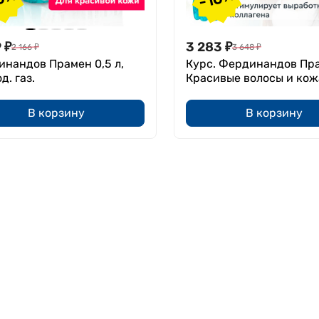
9
₽
3 283
₽
2 166
₽
3 648
₽
нандов Прамен 0,5 л,
Курс. Фердинандов Пр
д. газ.
Красивые волосы и кож
В корзину
В корзину