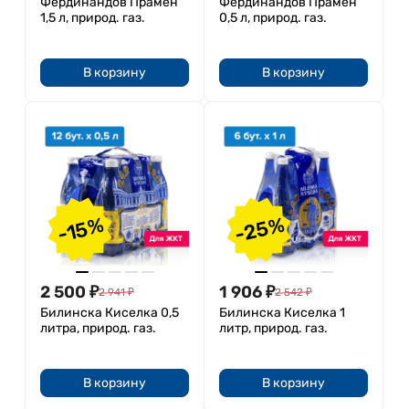
Фердинандов Прамен
Фердинандов Прамен
1,5 л, природ. газ.
0,5 л, природ. газ.
В корзину
В корзину
-25%
-15%
2 500
₽
1 906
₽
2 941
₽
2 542
₽
Билинска Киселка 0,5
Билинска Киселка 1
литра, природ. газ.
литр, природ. газ.
В корзину
В корзину