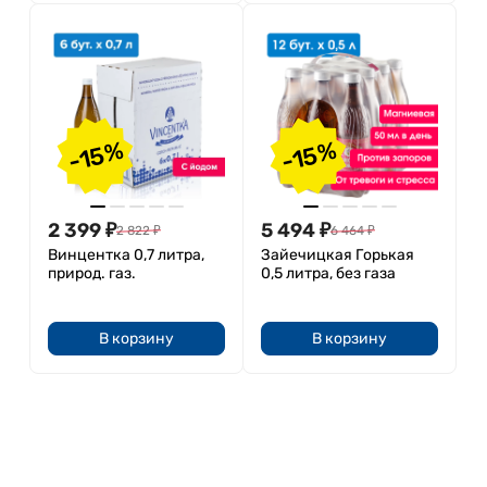
-15%
-15%
2 399
₽
5 494
₽
2 822
₽
6 464
₽
Винцентка 0,7 литра,
Зайечицкая Горькая
природ. газ.
0,5 литра, без газа
В корзину
В корзину