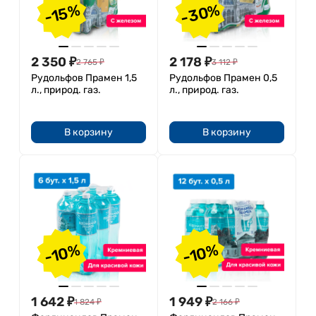
-30%
-15%
2 350
₽
2 178
₽
2 765
₽
3 112
₽
Рудольфов Прамен 1,5
Рудольфов Прамен 0,5
л., природ. газ.
л., природ. газ.
В корзину
В корзину
-10%
-10%
1 642
₽
1 949
₽
1 824
₽
2 166
₽