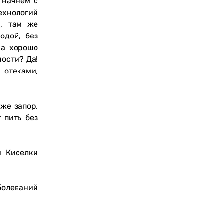
 начнем с
ехнологий
х, там же
одой, без
ва хорошо
ости? Да!
 отеками,
же запор.
 пить без
й Киселки
болеваний