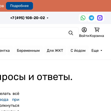
ов
Подробнее
+7 (495) 108-20-02
Поиск
Войти
Корзина
ентка
Беременным
Для ЖКТ
С йодом
Еще
росы и ответы.
елать всё
вода при
олкнуться