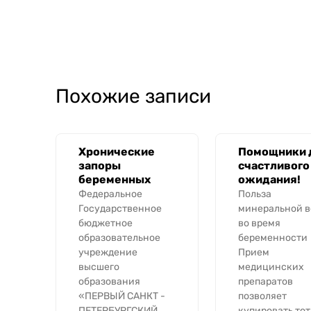
Похожие записи
Хронические
Помощники 
запоры
счастливого
беременных
ожидания!
Федеральное
Польза
Государственное
минеральной 
бюджетное
во время
образовательное
беременности
учреждение
Прием
высшего
медицинских
образования
препаратов
«ПЕРВЫЙ САНКТ -
позволяет
ПЕТЕРБУРГСКИЙ
купировать тот