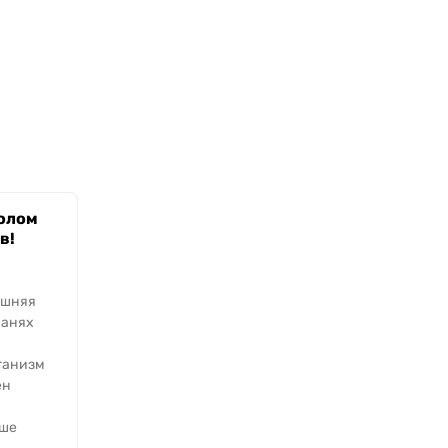
олом
в!
ишняя
канях
ганизм
ен
ьше