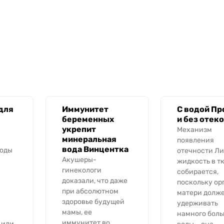
для
Иммунитет
С водой Пр
беременных
и без отеко
укрепит
Механизм
минеральная
появления
вода Винцентка
воды
отечности Л
Акушеры-
жидкость в т
гинекологи
собирается,
доказали, что даже
поскольку ор
при абсолютном
матери долж
здоровье будущей
удерживать
мамы, ее
намного бол
иммунитет во
 или