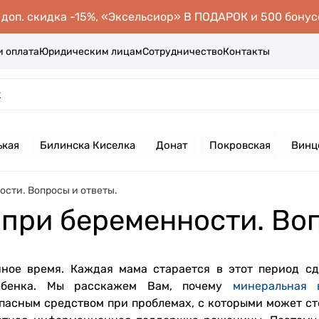
оп. скидка -15%, «Эксельсиор» В ПОДАРОК и 500 бонус
и оплата
Юридическим лицам
Сотрудничество
Контакты
ькая
Билинска Киселка
Донат
Покровская
Винц
сти. Вопросы и ответы.
при беременности. Воп
нное время. Каждая мама старается в этот период сд
ебенка. Мы расскажем Вам, почему
минеральная 
пасным средством при проблемах, с которыми может ст