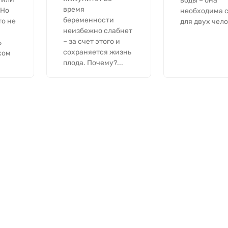
воды – она
время
 Но
необходима с
беременности
то не
для двух челов
неизбежно слабнет
– за счет этого и
ь
сохраняется жизнь
ком
плода. Почему?...