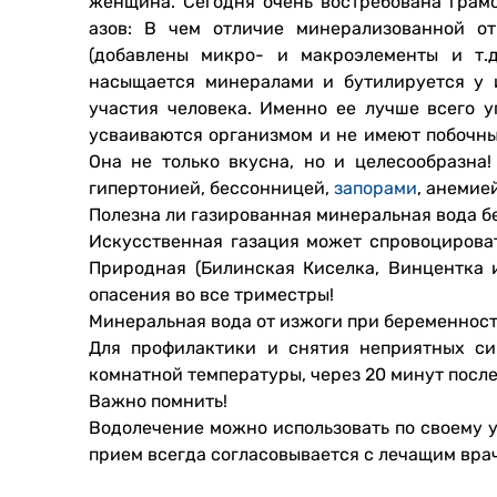
женщина. Сегодня очень востребована гра
азов: В чем отличие минерализованной о
(добавлены микро- и макроэлементы и т.д
насыщается минералами и бутилируется у 
участия человека. Именно ее лучше всего у
усваиваются организмом и не имеют побочны
Она не только вкусна, но и целесообразна!
гипертонией, бессонницей,
запорами
, анемие
Полезна ли газированная минеральная вода 
Искусственная газация может спровоцироват
Природная (Билинская Киселка, Винцентка 
опасения во все триместры!
Минеральная вода от изжоги при беременности
Для профилактики и снятия неприятных си
комнатной температуры, через 20 минут посл
Важно помнить!
Водолечение можно использовать по своему 
прием всегда согласовывается с лечащим вра