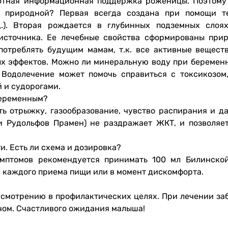
мотная информационная поддержка роженицы. Поэтому
т природной? Первая всегда создана при помощи т
.). Вторая рождается в глубинных подземных слоя
источника. Ее лечебные свойства сформированы прир
потреблять будущим мамам, т.к. все активные вещест
х эффектов. Можно ли минеральную воду при беременн
 Водолечение может помочь справиться с токсикозом,
й и судорогами.
беременным?
ь отрыжку, газообразование, чувство распирания и да
и Рудольфов Прамен) не раздражает ЖКТ, и позволяет
. Есть ли схема и дозировка?
мптомов рекомендуется принимать 100 мл Билинско
е каждого приема пищи или в момент дискомфорта.
усмотрению в профилактических целях. При лечении за
чом. Счастливого ожидания малыша!