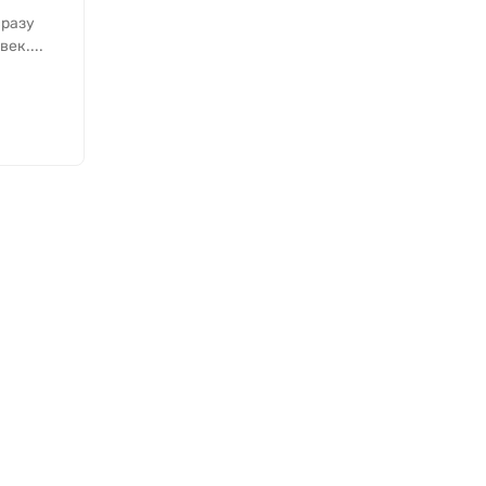
разу
ек....