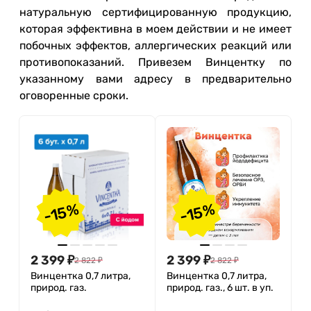
натуральную сертифицированную продукцию,
которая эффективна в моем действии и не имеет
побочных эффектов, аллергических реакций или
противопоказаний. Привезем Винцентку по
указанному вами адресу в предварительно
оговоренные сроки.
-15%
-15%
2 399
₽
2 399
₽
2 822
₽
2 822
₽
Винцентка 0,7 литра,
Винцентка 0,7 литра,
природ. газ.
природ. газ., 6 шт. в уп.