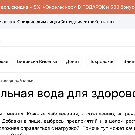
оп. скидка -15%, «Эксельсиор» В ПОДАРОК и 500 бонус
и оплата
Юридическим лицам
Сотрудничество
Контакты
ькая
Билинска Киселка
Донат
Покровская
Винц
я здоровой кожи
льная вода для здоров
ят многих. Кожные заболевания, к сожалению, встреч
я. Добавки в пище, выбросы предприятий и в целом рос
 сложнее справляться с нагрузкой. Помочь тут может ка