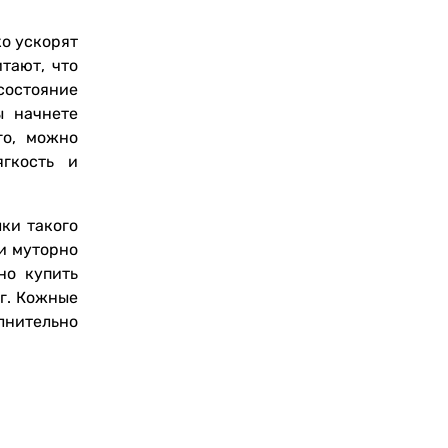
ко ускорят
тают, что
состояние
ы начнете
го, можно
ягкость и
ки такого
 и муторно
но купить
г. Кожные
лнительно