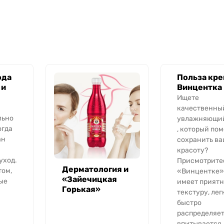
ода
Польза кре
 и
Винцентка
Ищете
качественны
льно
увлажняющий
огда
, который по
ан
сохранить ва
красоту?
уход.
Присмотритес
Дерматология и
том,
«Винцентке»
«Зайечицкая
ые
имеет прият
Горькая»
текстуру, лег
быстро
распределяет
впитывается.