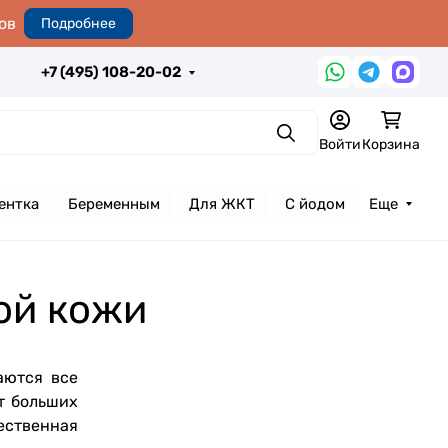
ов
Подробнее
+7 (495) 108-20-02
Поиск
Войти
Корзина
ентка
Беременным
Для ЖКТ
С йодом
Еще
ой кожи
аются все
т больших
чественная