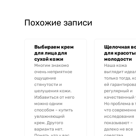
Похожие записи
Выбираем крем
Щелочная в
для лица для
для красоты
сухой кожи
молодости
Многим знакомо
Наша кожа
очень неприятное
выглядит идеа
ощущение
только тогда, к
стянутости и
ей гарантиров
шелушения кожи.
регулярный и
Избавиться от него
качественный 
можно одним
Но проблема в 
способом – купить
что современн
увлажняющий
исследования
крем. Другого
показывают –
варианта нет.
далеко не все
Понять, что у вас
средства