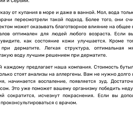
ии и Сербии.
азу от купания в море и даже в ванной. Мол, вода толь
рачи пересмотрели такой подход. Более того, они счи
ектом может оказывать благотворное влияние на общее 
ралов оптимален для людей любого возраста. Если в
 увидите, как состояние кожи улучшается. Кроме то
при дерматите. Легкая структура, оптимальная м
такую воду лучшим решением при дерматите.
ой каждому предлагает наша компания. Стоимость бутыл
колько стоят анализы на аллергены. Вам не нужно долго
я, начинается воспаление, появляется зуд. Достаточ
рсом. Это уже поможет вашему организму победить неду
ий сократится, исчезнут покраснения. Если вы допо
 проконсультироваться с врачом.