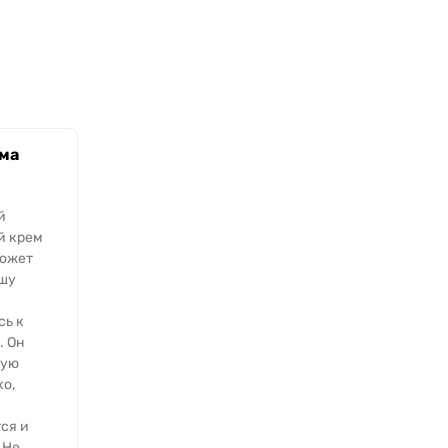
ма
й
 крем
может
шу
ь к
. Он
ную
ко,
ся и
 Не