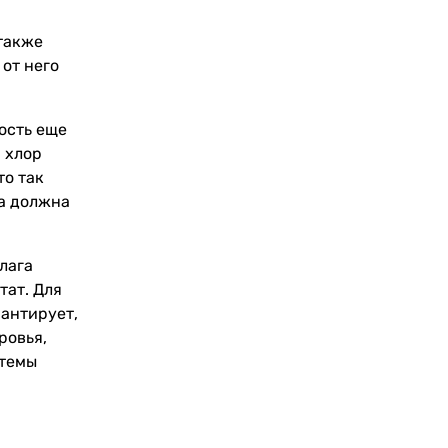
 также
 от него
ость еще
й хлор
то так
на должна
лага
тат. Для
рантирует,
ровья,
стемы