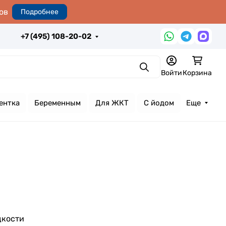
ов
Подробнее
+7 (495) 108-20-02
Поиск
Войти
Корзина
ентка
Беременным
Для ЖКТ
С йодом
Еще
дкости