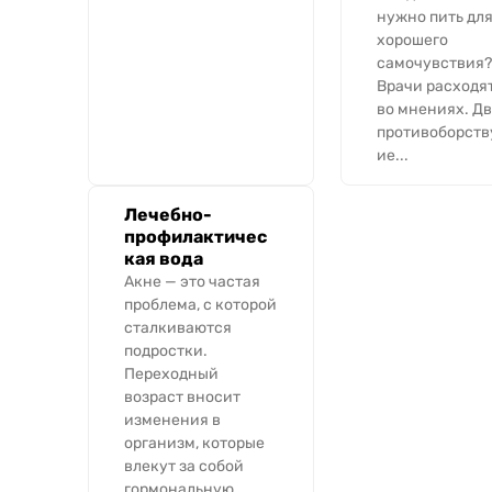
нужно пить дл
хорошего
самочувствия?
Врачи расходя
во мнениях. Дв
противоборст
ие...
Лечебно-
профилактичес
кая вода
Акне — это частая
проблема, с которой
сталкиваются
подростки.
Переходный
возраст вносит
изменения в
организм, которые
влекут за собой
гормональную