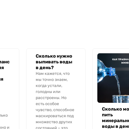
Сколько нужно
ланс
выпивать воды
ля
в день?
Нам кажется, что
ия
мы точно знаем,
когда устали,
голодны или
расстроены. Но
есть особое
Сколько м
чувство, способное
пить
лько
маскироваться под
минеральн
множество других
воды в ден
жно и
состояний – это