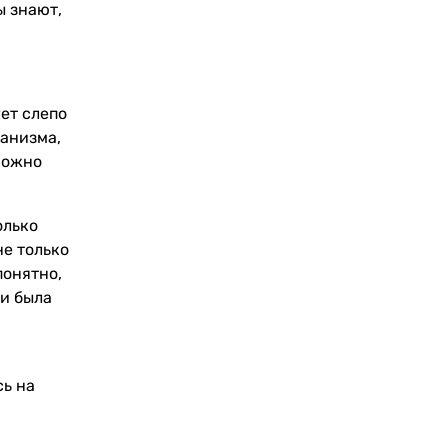
ы знают,
ует слепо
ганизма,
можно
олько
не только
понятно,
 и была
сь на