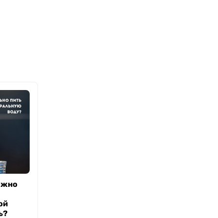
ожно
ой
ь?