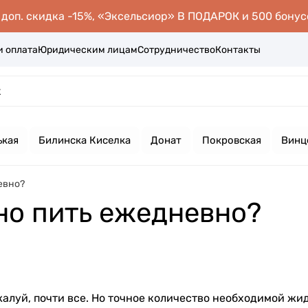
оп. скидка -15%, «Эксельсиор» В ПОДАРОК и 500 бонус
и оплата
Юридическим лицам
Сотрудничество
Контакты
ькая
Билинска Киселка
Донат
Покровская
Винц
евно?
но пить ежедневно?
алуй, почти все. Но точное количество необходимой жи