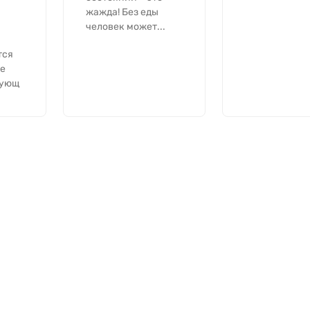
я
жажда! Без еды
человек может...
тся
е
вующ