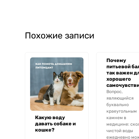
Похожие записи
Почему
питьевой ба
так важен д
хорошего
самочувств
Вопрос,
являющийся
буквально
краеугольным
Какую воду
камнем в
давать собаке и
медицине: ско
кошке?
чистой воды
ежедневно мо