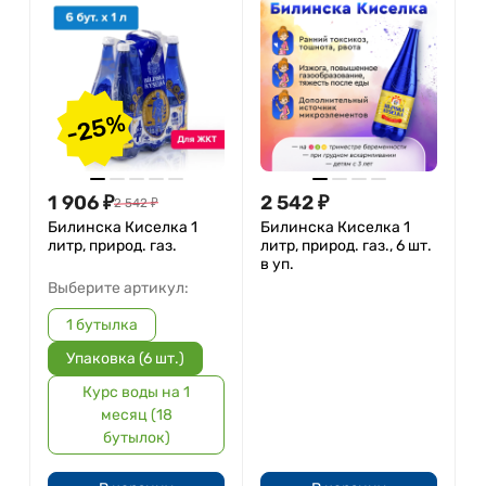
-25%
1 906
₽
2 542
₽
2 542
₽
Билинска Киселка 1
Билинска Киселка 1
литр, природ. газ.
литр, природ. газ., 6 шт.
в уп.
Выберите артикул:
1 бутылка
Упаковка (6 шт.)
Курс воды на 1
месяц (18
бутылок)