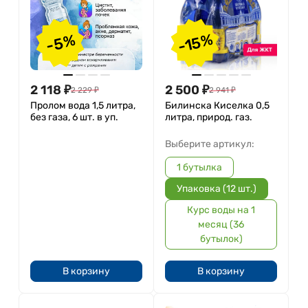
-15%
-5%
2 118
₽
2 500
₽
2 229
₽
2 941
₽
Пролом вода 1,5 литра,
Билинска Киселка 0,5
без газа, 6 шт. в уп.
литра, природ. газ.
Выберите артикул:
1 бутылка
Упаковка (12 шт.)
Курс воды на 1
месяц (36
бутылок)
В корзину
В корзину